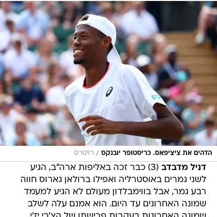
/
הדהים את ציציפאס. כריסטופר יובנקס
רויטרס
דניל מדבדב
(3) כבר זכה באליפות ארה"ב, הגיע
לשני גמרים באוסטרליה ואפילו ברולאן גארוס חווה
רבע גמר, אבל בווימבלדון מעולם לא הגיע למעמד
שמונה האחרונים עד היום. הוא אמנם עלה לשלב
שמונה האחרונות בעקבות פרישתו של הצ'כי יז'י