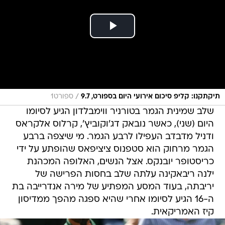
/
תיקתקנו: קליפ סיכום אירועי היום בספורט, 9.7
ספורט1
שלב שמינית הגמר בטורניר ווימבלדון הגיע לסיומו
היום (שני), כאשר נובאק דג'וקוביץ', קרלוס אלקראס
ודניל מדבדב העפילו לרבע הגמר. מי שיצפה ברבע
הגמר מרחוק הוא סטפנוס ציציפאס שהופתע על ידי
כריסטופר יובנקס. אצל הנשים, האלופה המכהנת
ילנה ריבאקינה עלתה שלב בחסות הפרישה של
יריבתה, בעוד המסע המפתיע של מירה אנדרייבה בת
ה-16 הגיע לסיומו אחרי שהיא ספגה מהפך ממדיסון
קיז האמריקאית.