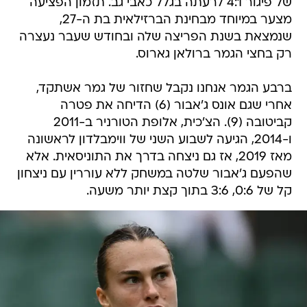
של פיגור 4:1 לרעתה בגלל כאבי גב. תזמון הפציעה
מצער במיוחד מבחינת הברזילאית בת ה-27,
שנמצאת בשנת הפריצה שלה ובחודש שעבר נעצרה
רק בחצי הגמר ברולאן גארוס.
ברבע הגמר אנחנו נקבל שחזור של גמר אשתקד,
אחרי שגם אונס ג'אבור (6) הדיחה את פטרה
קביטובה (9). הצ'כית, אלופת הטורניר ב-2011
ו-2014, הגיעה לשבוע השני של ווימבלדון לראשונה
מאז 2019, אז גם ניצחה בדרך את התוניסאית. אלא
שהפעם ג'אבור שלטה במשחק ללא עוררין עם ניצחון
קל של 0:6, 3:6 בתוך קצת יותר משעה.