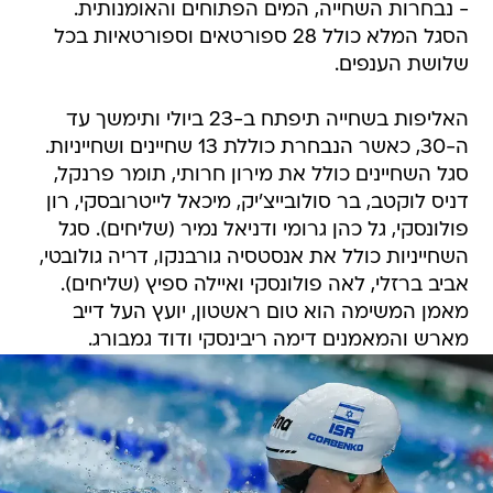
- נבחרות השחייה, המים הפתוחים והאומנותית.
הסגל המלא כולל 28 ספורטאים וספורטאיות בכל
שלושת הענפים.
האליפות בשחייה תיפתח ב-23 ביולי ותימשך עד
ה-30, כאשר הנבחרת כוללת 13 שחיינים ושחייניות.
סגל השחיינים כולל את מירון חרותי, תומר פרנקל,
דניס לוקטב, בר סולובייצ'יק, מיכאל לייטרובסקי, רון
פולונסקי, גל כהן גרומי ודניאל נמיר (שליחים). סגל
השחייניות כולל את אנסטסיה גורבנקו, דריה גולובטי,
אביב ברזלי, לאה פולונסקי ואיילה ספיץ (שליחים).
מאמן המשימה הוא טום ראשטון, יועץ העל דייב
מארש והמאמנים דימה ריבינסקי ודוד גמבורג.