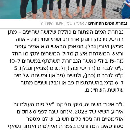
/
נבחרת המים הפתוחים
אתר רשמי, איגוד השחייה
נבחרת המים הפתוחים כוללת שלושה שחיינים - מתן
רודיטי, זיו כהן ויונתן אחדות, ושתי שחייניות - אווה
פביאן ואורין גבלן. המאמן הראשי הוא אמיר עופר
וראש המשלחת איציק מלול. המשחים יתקיימו החל
מה-15 ביולי כאשר הנבחרת תשתתף במשחים ל-10
ק"מ לגברים (רודיטי וכהן), ולנשים (פביאן וגבלן), 5
ק"מ לגברים (כהן), ולנשים (פביאן) ומשחה שליחים
ל-6 ק"מ בהשתתפות פביאן וגבלן ושניים מתוך
שלושת השחיינים.
יו"ר איגוד השחייה, מיקי חליקה: "אליפות העולם זה
אירוע השיא של 2023, אנחנו שנה לפני משחקים
אולימפיים וזה ניסוי כלים חשוב. יש לנו מספר
ספורטאים המדורגים בצמרת העולמית ואנחנו נשאף