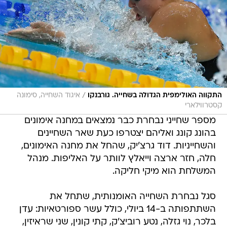
/
התקווה האולימפית הגדולה בשחייה. גורבנקו
איגוד השחייה, סימונה
קסטרווילארי
מספר שחייני נבחרת כבר נמצאים במחנה אימונים
בהונג קונג ואליהם יצטרפו כעת שאר השחיינים
והשחייניות. דוד גרצ'יק, שהחל את מחנה האימונים,
חלה, חזר ארצה וייאלץ לוותר על האליפות. מנהל
המשלחת הוא מיקי חליקה.
סגל נבחרת השחייה האומנותית, שתחל את
השתתפותה ב-14 ביולי, כולל עשר ספורטאיות: עדן
בלכר, נוי גזלה, נטע רוביצ'ק, קתי קונין, שני שראיזין,