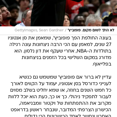
/
לא הולך לשום מקום. פופוביץ'
GettyImages, Sean Gardner
בעונה החולפת הפך פופוביץ', שמאמן את סן אנטוניו
27 שנים, למאמן עם הכי הרבה ניצחונות עונה רגילה
בתולדות ה-NBA, אחרי שעקף את דון נלסון. הוא
מדורג במקום השלישי בכל הזמנים בניצחונות
בפלייאוף.
עדיין לא ברור אם פופוביץ' שמשמש גם כנשיא
לענייני כדורסל בסן אנטוניו, יעמוד על הקווים לאורך
כל חמש השנים בחוזה, או שמא יחליט בשלב מסוים
לעבור לתפקיד ניהולי. כך או כך, כעת הוא יוכל ללוות
מקרוב את ההתפתחות של ויקטור וומבניאמה,
הכישרון הצרפתי המדובר, שנבחר ראשון בדראפט
האחרון ונחשב לאחד הכישרונות הכי גדולים