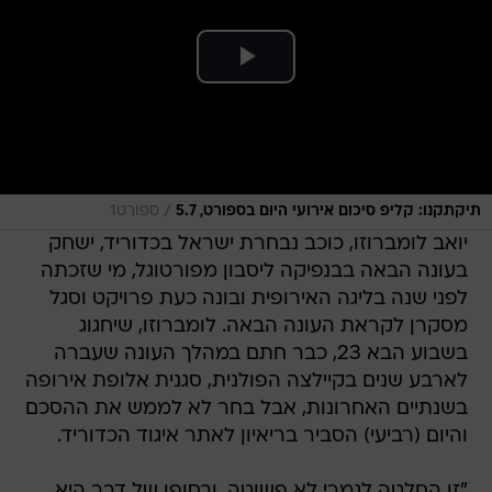
/
תיקתקנו: קליפ סיכום אירועי היום בספורט, 5.7
ספורט1
יואב לומברוזו, כוכב נבחרת ישראל בכדוריד, ישחק
בעונה הבאה בבנפיקה ליסבון מפורטוגל, מי שזכתה
לפני שנה בליגה האירופית ובונה כעת פרויקט וסגל
מסקרן לקראת העונה הבאה. לומברוזו, שיחגוג
בשבוע הבא 23, כבר חתם במהלך העונה שעברה
לארבע שנים בקיילצה הפולנית, סגנית אלופת אירופה
בשנתיים האחרונות, אבל בחר לא לממש את ההסכם
והיום (רביעי) הסביר בריאיון לאתר איגוד הכדוריד.
"זו החלטה לגמרי לא פשוטה, ובסופו של דבר היא