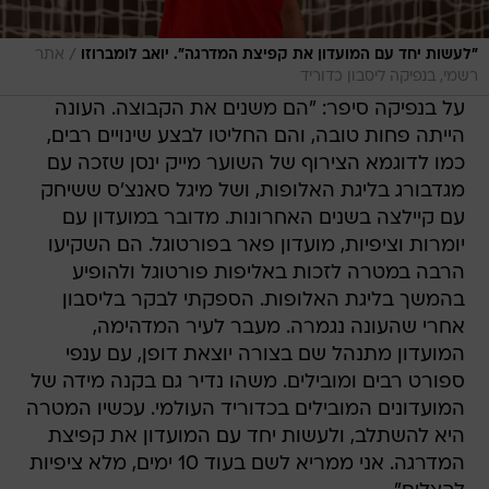
/
"לעשות יחד עם המועדון את קפיצת המדרגה". יואב לומברוזו
אתר
רשמי, בנפיקה ליסבון כדוריד
על בנפיקה סיפר: "הם משנים את הקבוצה. העונה
הייתה פחות טובה, והם החליטו לבצע שינויים רבים,
כמו לדוגמא הצירוף של השוער מייק ינסן שזכה עם
מגדבורג בליגת האלופות, ושל מיגל סאנצ'ס ששיחק
עם קיילצה בשנים האחרונות. מדובר במועדון עם
יומרות וציפיות, מועדון פאר בפורטוגל. הם השקיעו
הרבה במטרה לזכות באליפות פורטוגל ולהופיע
בהמשך בליגת האלופות. הספקתי לבקר בליסבון
אחרי שהעונה נגמרה. מעבר לעיר המדהימה,
המועדון מתנהל שם בצורה יוצאת דופן, עם ענפי
ספורט רבים ומובילים. משהו נדיר גם בקנה מידה של
המועדונים המובילים בכדוריד העולמי. עכשיו המטרה
היא להשתלב, ולעשות יחד עם המועדון את קפיצת
המדרגה. אני ממריא לשם בעוד 10 ימים, מלא ציפיות