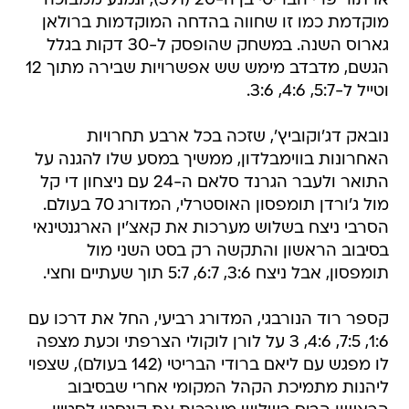
ארתור פרי הבריטי בן ה-20 (391), ונמנע ממבוכה
מוקדמת כמו זו שחווה בהדחה המוקדמות ברולאן
גארוס השנה. במשחק שהופסק ל-30 דקות בגלל
הגשם, מדבדב מימש שש אפשרויות שבירה מתוך 12
וטייל ל-5:7, 4:6, 3:6.
נובאק דג'וקוביץ', שזכה בכל ארבע תחרויות
האחרונות בווימבלדון, ממשיך במסע שלו להגנה על
התואר ולעבר הגרנד סלאם ה-24 עם ניצחון די קל
מול ג'ורדן תומפסון האוסטרלי, המדורג 70 בעולם.
הסרבי ניצח בשלוש מערכות את קאצ'ין הארגנטינאי
בסיבוב הראשון והתקשה רק בסט השני מול
תומפסון, אבל ניצח 3:6, 6:7, 5:7 תוך שעתיים וחצי.
קספר רוד הנורבגי, המדורג רביעי, החל את דרכו עם
1:6, 7:5, 4:6, 3 על לורן לוקולי הצרפתי וכעת מצפה
לו מפגש עם ליאם ברודי הבריטי (142 בעולם), שצפוי
ליהנות מתמיכת הקהל המקומי אחרי שבסיבוב