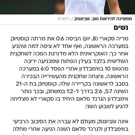
/
ממשיכה להיראות טוב. שביונטק
רויטרס
נשים
מריה סקארי (8, יוון) הביסה 0:6 את מרתה קוסטיוק
במערכה הראשונה, ואף אחד לא ציפה למה שהגיע
אחר כך: האוקראינית הלא מדורגת הפכה לשחקנית
השלישית בלבד בעידן הפתוח שמכניעה יריבה
מהטופ 10 בווימבלדון אחרי הפסד 6:0 במערכה
הראשונה, וניצחה שחקנית מהעשירייה הבכירה
בסבב לראשונה בקריירה שלה. קוסטיוק בת ה-21
השיגה 5:7, 2:6 בדרך ל-1:2 במשחק, ובכך נותר
ווימבלדון הגרנד סלאם היחיד בו סקארי לא מצליחה
להגיע לשבוע השני.
איגה שביונטק מעולם לא עברה את הסיבוב הרביעי
בווימבלדון ולגרנד סלאם השנה הגיעה אחרי מחלה