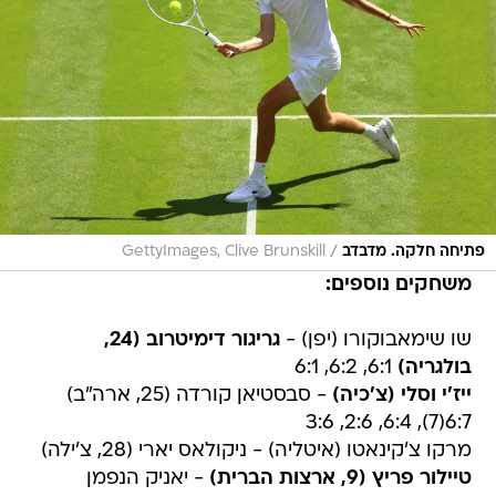
/
פתיחה חלקה. מדבדב
GettyImages, Clive Brunskill
משחקים נוספים:
שו שימאבוקורו (יפן) -
גריגור דימיטרוב (24,
בולגריה)
6:1, 6:2, 6:1
ייז'י וסלי (צ'כיה)
- סבסטיאן קורדה (25, ארה"ב)
6:7(7), 6:4, 2:6, 3:6
מרקו צ'קינאטו (איטליה) - ניקולאס יארי (28, צ'ילה)
טיילור פריץ (9, ארצות הברית)
- יאניק הנפמן