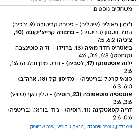
/
הופתעה בגדול. סקארי
GettyImages, DANIEL LEAL/AFP
משחקים נוספים:
ג'זמין פאוליני (איטליה) - פטרה קביטובה (9, צ'כיה)
הת'ר ווטסון (בריטניה) -
ברבורה קרייצ'יקובה (10,
צ'כיה)
6:2, 7:5
ביאטריס חדד מאיה (13, ברזיל)
- יוליה פוטינצבה
(קזחסטן) 6:3, 0:6, 4:6
ילנה אוסטפנקו (17, לטביה)
- חרט מינן (בלגיה) 1:6,
2:6
סונאי קרטל (בריטניה) -
מדיסון קיז (18, ארה"ב)
6:0, 6:3
אנסטסיה פוטאפובה (23, רוסיה)
- סלין נאף (שוויץ)
3:6, 3:6
דריה קסאטקינה (11, רוסיה)
- ג'ודי בוראג' (בריטניה)
0:6, 2:6
ווימבלדון
טורניר ווימבלדון
נובאק ג'וקוביץ'
איגה שביונטק