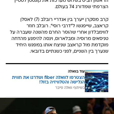
הראשון הביס בשלוש מערכות את קונסטן לסטיין
הצרפתי שמדורג 74 בעולם.
קרב מסקרן ייערך בין אנדריי רובלב (7) לאסלן
קראצב, שייפגשו ל"דרבי רוסי". רובלב חוזר
לווימבלדון אחרי שהוסר החרם מהשנה שעברה על
טניסאים מרוסיה ומבלארוס, וינסה להימנע מהדחה
מוקדמת מול קראצב שניצח אותו במפגש היחיד
שנערך בין השניים, לפני כשנתיים בדובאי.
עוד בוואלה
הצטרפו לוואלה fiber ושדרגו את חווית
הגלישה והטלוויזיה בזול!
בשיתוף וואלה פייבר