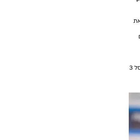
ט1
מחוץ לקווים
4-4-2
משרד החוץ
את
רץ על הקווים
ן
ספורט בחקירה
סוגרים שנה
מונדיאל 2014
את
בראש ובראשונה
אליפות אפריקה 2015
יורו צעירות 2013
לונדון 2012
יורו 2012
שאימן את אילת למשך מספר מחזורים בעבר, מאמן כיום את נבחרת הגברים של ישראל בכדורסל 3