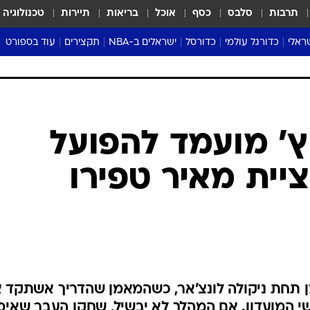
תרבות
סלבס
כסף
אוכל
בריאות
תיירות
טכנולוגיה
ראלי
כדורגל עולמי
כדורסל
ישראלים ב-NBA
תקצירים
עוד בספורט
ליגה אנגלית
ליגת העל
דני אבדיה
מונדיאל 2026
 העל
ליגה ספרדית
דאבל דריבל
NBA
נה
ליגה איטלקית
יורוליג וכדורסל אירופי
טבלאות
ו
ליגה גרמנית
ליגה לאומית
פודקאסטים
ליגה צרפתית
נבחרות ישראל בכדורסל
מסכמים מחזור
שראל
ליגת האלופות
כדורסל נשים
אבא של שבת
ית
הליגה האירופית
מעל הטבעת
דרום אמריקה
סערה בממלכה
טניס
טראש טוק
ספורט אמריקא
יץ' מועמד להפועל
פוקר