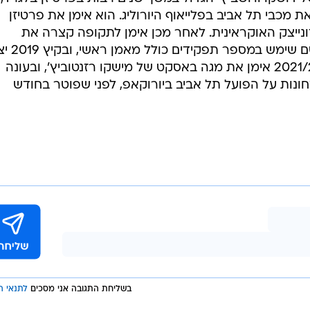
עוזר המאמן של דושקו וויושביץ' הגדול במשך שנים רבות בפרטיזן בלגרד,
 מכבי תל אביב בפלייאוף היורוליג. הוא אימן את פרטיזן
דונייצק האוקראינית. לאחר מכן אימן לתקופה קצרה את
איגוקאה הבוסנית, המשיך לקובאן, שם שימש במס
לליגה הסינית. בעונות 2020/21 ו-2021/22 אימן את מגה באסקט של מישקו רזנטוביץ', ובעונה
חונות על הפועל תל אביב ביורוקאפ, לפני שפוטר בחודש