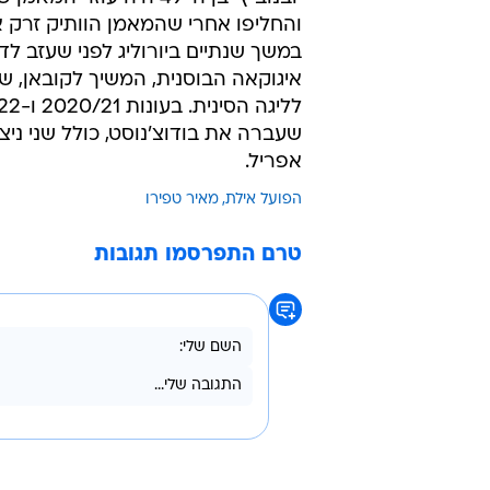
/
תוכנית גיבוי. מאיר טפירו
דני מרון
יובנוביץ' בן ה-49 היה 
והחליפו אחרי שהמאמן הוותיק זרק את
במשך שנתיים ביורוליג לפני שעזב ל
שעברה את בודוצ'נוסט, כולל שני ניצ
אפריל.
הפועל אילת
מאיר טפירו
טרם התפרסמו תגובות