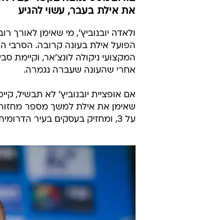
אילת, גם אופ
נשקלת
אור שקדי
2.7.2023 / 9:35
הקבוצה הדרומית מחפשת מאמן 
בודוצ'נוסט נמצא בקשר עם ראש
את אילת בעבר, עשוי להגיע
ולאדה יובנוביץ', מי שאימן לאורך ר
הפועל אילת בעונה קרובה. הסרבי ה
המקצועי ניקולה לונצ'אר, וקיימת סב
אחרי שהעונה שעברה נגמרה.
אם אופציית יובנוביץ' לא תבשיל, קי