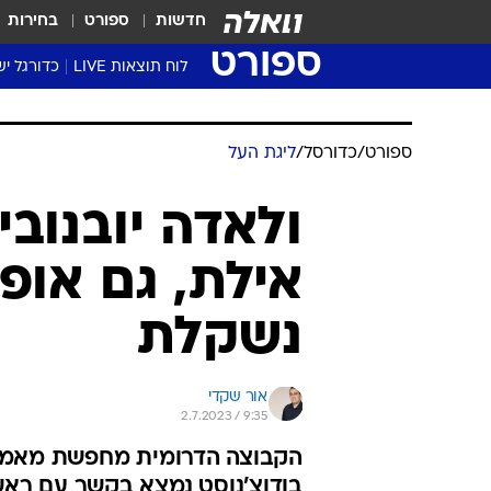
חדשות
ספורט
בחירות
ספורט
לוח תוצאות LIVE
כדורגל יש
ליגת העל Winner
סטט' ליגת
גביע המדי
גביע הטוט
שגרירים
נבחרות י
ליגה לאומ
ליגה א'
ספורט
/
כדורסל
/
ליגת העל
ולאדה יובנוב