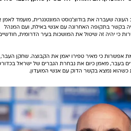
ציית מאיר טפירו
ענפים נוספים
לוח שידורים
החידה של ספור
ארכיון מדורים
כתבו לנו
תחת ניקולה לונצ'אר, כשהמאמן שהדריך אשתקד 
י המועדון. אם המהלך לא יבשיל, שחקן העבר שאימ
וב העונה שעברה את בודוצ'נוסט המונטנגרית, מועמד לאמן 
יה בקשר בתקופה האחרונה עם אנשי באילת, ועם המנהל
ירות כי יהיה זה שיטול את המושכות בעיר הדרומית, חודשיים
ימת אפשרות כי מאיר טפירו יאמן את הקבוצה. שחקן העבר,