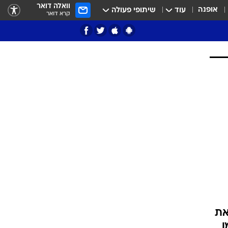
וואלה דואר
אופנה
עוד
שיתופי פעולה
קרא דואר
ציון 3
דאבל דריבל
י