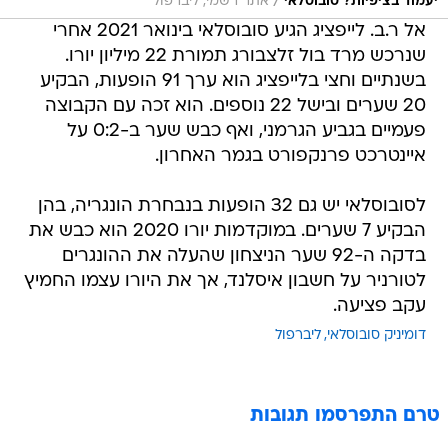
/
יעמוד בציפיות? סובוסלאי
אתר רשמי, ליברפול
אל ר.ב. לייפציג הגיע סובוסלאי בינואר 2021 אחרי
שנרכש מרד בול זלצבורג תמורת 22 מיליון יורו.
בשנתיים וחצי בלייפציג הוא ערך 91 הופעות, הבקיע
20 שערים ובישל 22 נוספים. הוא זכה עם הקבוצה
פעמיים בגביע הגרמני, ואף כבש שער ב-0:2 על
איינטרכט פרנקפורט בגמר האחרון.
לסובוסלאי יש גם 32 הופעות בנבחרת הונגריה, בהן
הבקיע 7 שערים. במוקדמות יורו 2020 הוא כבש את
בדקה ה-92 שער הניצחון שהעלה את ההונגרים
לטורניר על חשבון איסלנד, אך את היורו עצמו החמיץ
עקב פציעה.
דומיניק סובוסלאי
ליברפול
טרם התפרסמו תגובות