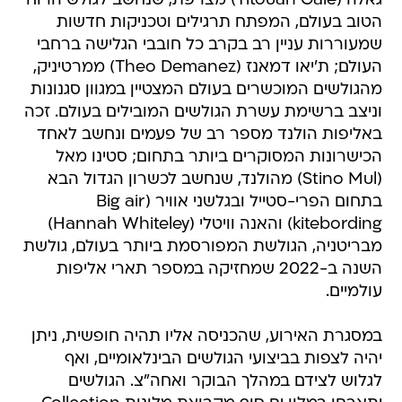
גאלה (Titouan Gale) מצרפת, שנחשב לגולש הרוח
הטוב בעולם, המפתח תרגילים וטכניקות חדשות
שמעוררות עניין רב בקרב כל חובבי הגלישה ברחבי
העולם; ת'יאו דמאנז (Theo Demanez) ממרטיניק,
מהגולשים המוכשרים בעולם המצטיין במגוון סגנונות
וניצב ברשימת עשרת הגולשים המובילים בעולם. זכה
באליפות הולנד מספר רב של פעמים ונחשב לאחד
הכישרונות המסוקרים ביותר בתחום; סטינו מאל
(Stino Mul) מהולנד, שנחשב לכשרון הגדול הבא
בתחום הפרי-סטייל ובגלשני אוויר (Big air
kitebording) והאנה וויטלי (Hannah Whiteley)
מבריטניה, הגולשת המפורסמת ביותר בעולם, גולשת
השנה ב-2022 שמחזיקה במספר תארי אליפות
עולמיים.
במסגרת האירוע, שהכניסה אליו תהיה חופשית, ניתן
יהיה לצפות בביצועי הגולשים הבינלאומיים, ואף
לגלוש לצידם במהלך הבוקר ואחה"צ. הגולשים