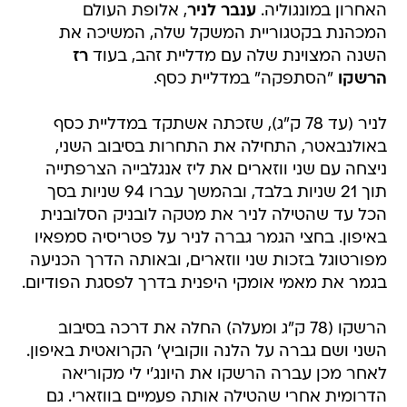
האחרון במונגוליה.
ענבר לניר
, אלופת העולם
המכהנת בקטגוריית המשקל שלה, המשיכה את
השנה המצוינת שלה עם מדליית זהב, בעוד
רז
הרשקו
"הסתפקה" במדליית כסף.
לניר (עד 78 ק"ג), שזכתה אשתקד במדליית כסף
באולנבאטר, התחילה את התחרות בסיבוב השני,
ניצחה עם שני ווזארים את ליז אנגלבייה הצרפתייה
תוך 21 שניות בלבד, ובהמשך עברו 94 שניות בסך
הכל עד שהטילה לניר את מטקה לובניק הסלובנית
באיפון. בחצי הגמר גברה לניר על פטריסיה סמפאיו
מפורטוגל בזכות שני ווזארים, ובאותה הדרך הכניעה
בגמר את מאמי אומקי היפנית בדרך לפסגת הפודיום.
הרשקו (78 ק"ג ומעלה) החלה את דרכה בסיבוב
השני ושם גברה על הלנה ווקוביץ' הקרואטית באיפון.
לאחר מכן עברה הרשקו את היונג'י לי מקוריאה
הדרומית אחרי שהטילה אותה פעמיים בווזארי. גם