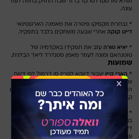
(שלא פורסם) לסרקל ברוז' שבה החזיק בחוזה לעוד
עונה.
* נבחרת מקסיקו פיטרה את מאמנה הארגנטינאי
דייגו קוקה
אחרי שבעה משחקים בלבד בתפקיד.
*
יאיא טורה
עזב את תפקידו באקדמיה של
טוטנהאם ומונה לעוזר מאמן סטנדרד ליאז' הבלגית.
שמועות
*
הארי קיין
יעבור דווקא לפריז סן ז'רמן? לפי דיווח
של מתאו מורטו, אלופת צרפת החלה בשיחות עם
הנציגים של החלוץ, זאת על אף שעדיין אין מגעים עם
קבוצתו טוטנהאם.
* כריסטיאנו רונאלדו עשוי לקבל חבר חדש ומרשים
במיוחד באל נאסר -
מרצלו ברוזוביץ'.
סנטי אאונה
דיווח כי הקשר הקרואטי מעוניין בהצעה הסעודית
עבור השכר הנכון, אך בינתיים יש פער של 10 מיליון