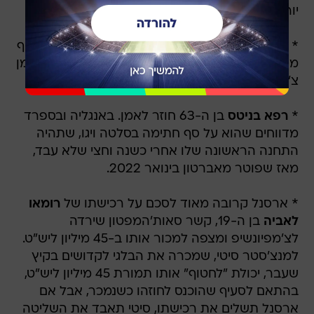
יורו בדמי ההעברה לעומת הדרישה של אינטר.
* בספרד דווח כי
ניימאר
מעוניין לחזור לברצלונה ואף
מוכן להפחית משמעותית בשכרו, אך מבחינת המאמן
צ'אבי הוא לא בתכניות.
*
רפא בניטס
בן ה-63 חוזר לאמן. באנגליה ובספרד
מדווחים שהוא על סף חתימה בסלטה ויגו, שתהיה
התחנה הראשונה שלו אחרי כשנה וחצי שלא עבד,
מאז שפוטר מאברטון בינואר 2022.
* ארסנל קרובה מאוד לסכם על רכישתו של
רומאו
לאביה
בן ה-19, קשר סאות'המפטון שירדה
לצ'מפיונשיפ ומצפה למכור אותו ב-45 מיליון ליש"ט.
למנצ'סטר סיטי, שמכרה את הבלגי לקדושים בקיץ
שעבר, יכולת "לחטוף" אותו תמורת 45 מיליון ליש"ט,
בהתאם לסעיף שהוכנס לחוזהו כשנמכר, אבל אם
ארסנל תשלים את רכישתו, סיטי תאבד את השליטה