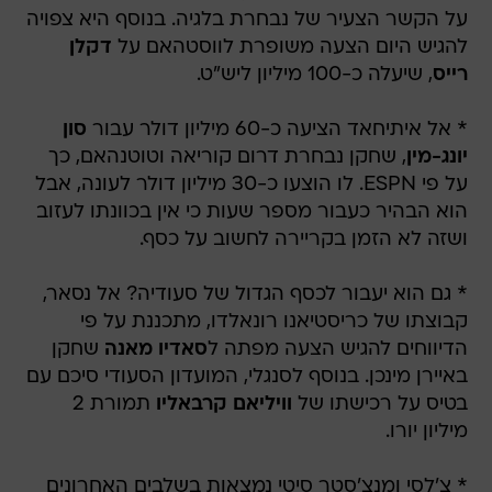
על הקשר הצעיר של נבחרת בלגיה. בנוסף היא צפויה
להגיש היום הצעה משופרת לווסטהאם על
דקלן
רייס
, שיעלה כ-100 מיליון ליש"ט.
* אל איתיחאד הציעה כ-60 מיליון דולר עבור
סון
יונג-מין
, שחקן נבחרת דרום קוריאה וטוטנהאם, כך
על פי ESPN. לו הוצעו כ-30 מיליון דולר לעונה, אבל
הוא הבהיר כעבור מספר שעות כי אין בכוונתו לעזוב
ושזה לא הזמן בקריירה לחשוב על כסף.
* גם הוא יעבור לכסף הגדול של סעודיה? אל נסאר,
קבוצתו של כריסטיאנו רונאלדו, מתכננת על פי
הדיווחים להגיש הצעה מפתה ל
סאדיו מאנה
שחקן
באיירן מינכן. בנוסף לסנגלי, המועדון הסעודי סיכם עם
בטיס על רכישתו של
וויליאם קרבאליו
תמורת 2
מיליון יורו.
* צ'לסי ומנצ'סטר סיטי נמצאות בשלבים האחרונים