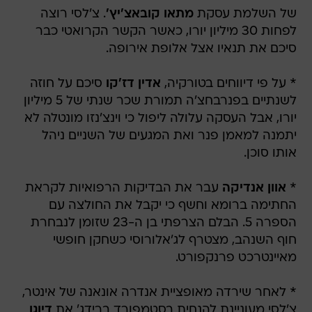
של השלמת עסקת
מתאו קובאצ'יץ'
. צ'לסי רוצה
לפחות 30 מיליון יורו, כאשר הקשר הקרואטי כבר
סיכם את תנאיו אצל אלופת אירופה.
* על פי דיווחים בטורקיה,
אדין דז'קו
סיכם על חוזה
לשנתיים בפנרבחצ'ה תמורת שכר שנתי של 5 מיליון
יורו, אבל העסקה עלולה ליפול כי וינצ'נזו מונטלה לא
יתמנה למאמן פנר ואת המגעים של השניים ניהל
אותו סוכן.
*
אוון אנדיקה
עבר את הבדיקות הרפואיות לקראת
החתימה ברומא וחשף כי יקבל את החולצה עם
הספרה 5. הבלם הצרפתי בן ה-23 שזומן לנבחרת
חוף השנהב, מצטרף לג'אלורוסי כשחקן חופשי
מאיינטרכט פרנקפורט.
* לאחר שירדה מאופציית אנדרה אונאנה של אינטר,
צ'לסי מעוניינת להנחית בסטמפורד ברידג' את
דיוגו