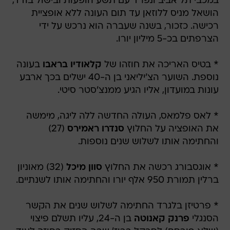
במכבי תל אביב ונפרד עם תשע הופעות ובישול בודד,
הושאל מניס ללוזאן עד תום העונה ללא אופציית
רכישה. כזכור, בשנה שעברה הוא נרכש על ידי
הצרפתים בכ-5 מיליון יורו.
* בטיס האריכה את חוזהו של
קלאודיו בראבו
בעונה
נוספת. השוער הצ'יליאני בן ה-40 ישלים בכך ארבע
עונות במועדון, אליו הגיע ממנצ'סטר סיטי.
* לאס פלמאס, העולה החדשה ללה ליגה, מימשה
את האופציה על החלוץ
סנדרו ראמירס
(27)
והחתימה אותו לשלוש שנים נוספות.
* אוגסבורג רכשה את החלוץ
סוון מיכל
(32) מאוניון
ברלין תמורת 950 אלף יורו והחתימה אותו לשנתיים.
* פרטיזן בלגרד החתימה לשלוש שנים את הקשר
הסנגלי
פרנק קאנוטה
בן ה-24, עליו תשלם פיצוי