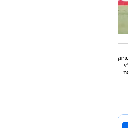
שחק
א
ת