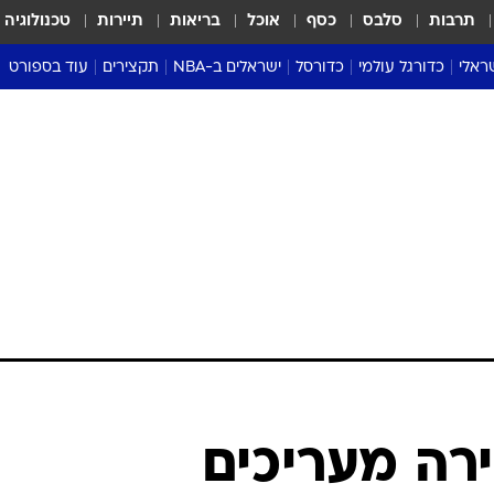
תרבות
סלבס
כסף
אוכל
בריאות
תיירות
טכנולוגיה
ראלי
כדורגל עולמי
כדורסל
ישראלים ב-NBA
תקצירים
עוד בספורט
ליגה אנגלית
ליגת העל
דני אבדיה
מונדיאל 2026
 העל
ליגה ספרדית
דאבל דריבל
NBA
נה
ליגה איטלקית
יורוליג וכדורסל אירופי
טבלאות
ו
ליגה גרמנית
ליגה לאומית
פודקאסטים
ליגה צרפתית
נבחרות ישראל בכדורסל
מסכמים מחזור
שראל
ליגת האלופות
כדורסל נשים
אבא של שבת
ית
הליגה האירופית
מעל הטבעת
דרום אמריקה
סערה בממלכה
טניס
טראש טוק
ספורט אמריקא
רה מעריכים
פוקר