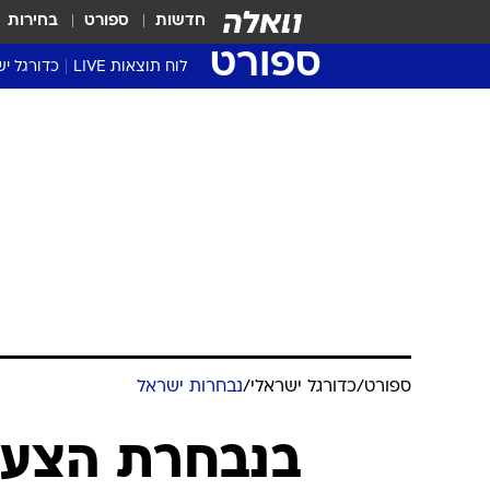
חדשות
ספורט
בחירות
ספורט
לוח תוצאות LIVE
כדורגל יש
ליגת העל Winner
סטט' ליגת
גביע המדי
גביע הטוט
שגרירים
נבחרות י
ליגה לאומ
ליגה א'
ספורט
/
כדורגל ישראלי
/
נבחרות ישראל
בנבחרת הצעי