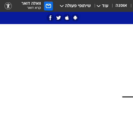
וואלה דואר
אופנה
עוד
שיתופי פעולה
קרא דואר
ציון 3
דאבל דריבל
י