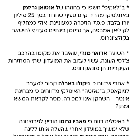
* ב"לאקיפ" חשפו כי בחוזהו ש
ל אנטואן גריזמן
באתלטיקו מדריד קיים סעיף שחרור בסך 25 מיליון
יורו בלבד. פ.ס.ז' הוזכרה כמעוניינת, אולי כמחליף
לקיליאן אמבפה, אך גריזמן בינתיים מעדיף להישאר
בקולצ'ונרוס.
* השוער
אדואר מנדי
, שאיבד את מקומו בהרכב
צ'לסי העונה, עשוי לעזוב את המועדון. שתי המחזרות
העיקריות הן מונאקו וניס.
* אחרי שדווח כי
ניקולו בארלה
קרוב למעבר
לניוקאסל, ב"גאזטה" האיטלקי מדווחים כי מבחינת
אינטר - השחקן אינו למכירה. מסר לקראת המשא
ומתן?
* באיטליה דווח כי
פאביו גרוסו
הודיע לפרוזינונה
שלא ימשיך במועדון אחרי שהעלה אותו לליגה