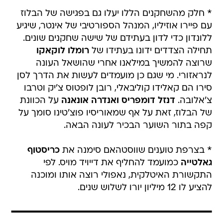
* חלק מהשחקנים הללו יעלו גם בפגישה של הבלוז
עם פיירו אוזיליו, המנהל הספורטיבי של אינטר, שיגיע
ללונדון כדי לדון בעתידם של שישה שחקנים שונים.
תחילה הצדדים ידונו בעתידו של
רומלו לוקאקו
שרוצה להמשיך במילאנו אחרי שהושאל העונה
לנראזורי. מי שגם כן מועמדים לעשות את הדרך לסן
סירו הם קאלידו קוליבאלי, רובן לופטוס צ'יק וטרבו
צ'אלובה.
דנזל דומפריס ואנדרה אונאנה
על הכוונת
של הבלוז, זאת על אף שמאוריסיו פוצ'טינו סומך על
קפה בתור השוער הבכיר לעונה הבאה.
* בצרפת טוענים שווסטהאם סימנה את
כריסטוף
גאלטייה
כמועמד להחליף את דייויד מויס. לפי
התקשורת האיטלקית, נאפולי רוצה אותו ומוכנה
להציע לו 12 מיליון יורו לשלוש שנים.