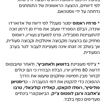
בוחנת להיכנס לתמונה ולהגיש הצעה לרכישתו.
לפי דיווחים, ההצעה הראשונית של התותחנים
נדחתה על ידי ווסטהאם.
*
סרחיו ראמוס
יסגור מעגל? לפי דיווח של אדוארדו
אינדה, הבלם הספרדי שעזב את פריז סן ז'רמן זוכה
להתעניינות מסביליה. פרט למועדון נעוריו, ראמוס
מחזיק גם בהצעה מקבוצה איטלקית וקבוצה סעודית,
אך בשלב זה זוגתו אינה מעוניינת לעבור לגור בערב
הסעודית.
* צ'לסי מעוניינת
בדושאן ולאחוביץ'
, ולאחר שיובנטוס
דרשה 80 מיליון יורו, הבלוז הבהירו כי הם יכולים
לבחור מבין חמישה שחקנים שיעשו את הדרך
ההפוכה כדי להקטין את דמי ההעברה - כ
ריסטיאן
פוליסיץ', רומלו לוקאקו, קאלידו קוליבאלי, טרבו
צ'אלובה ורובן לופטוס צ'יק
. הביאנקונרי בינתיים
מעדיפים כסף בלבד.