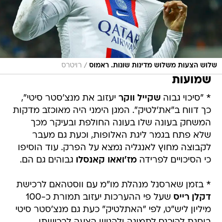
/
שלוש הצעות משלוש מדינות שונות. ראמוס
רויטרס
שמועות
* "סיכוי גבוה
שקייל ווקר
יעזוב את מנצ'סטר סיטי",
כך דווח ב"את'לטיק". המגן הימני היה מאוכזב מדקות
המשחק בעונה שלו בעונה החולפת ובעיקר מכך
שלא פתח בגמר ליגת האלופות, וכעת גם מעבר
לקבוצה מחוץ לאנגליה נמצא על הפרק. עוד הוסיפו
כי הסיכויים לפרידה
מז'ואאו קאנסלו
גבוהים גם הם.
* בזמן שארסנל מנהלת מו"מ עם ווסטהאם לרכישת
דקלן רייס
שעל פי ההערכות יעזוב תמורת כ-100
מיליון ליש"ט, לפי "האתלטיק" כעת גם מנצ'סטר סיטי