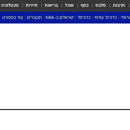
תרבות
סלבס
כסף
אוכל
בריאות
תיירות
טכנולוגיה
ראלי
כדורגל עולמי
כדורסל
ישראלים ב-NBA
תקצירים
עוד בספורט
ליגה אנגלית
ליגת העל
דני אבדיה
מונדיאל 2026
 העל
ליגה ספרדית
דאבל דריבל
NBA
נה
ליגה איטלקית
יורוליג וכדורסל אירופי
טבלאות
ו
ליגה גרמנית
ליגה לאומית
פודקאסטים
ליגה צרפתית
נבחרות ישראל בכדורסל
מסכמים מחזור
שראל
ליגת האלופות
כדורסל נשים
אבא של שבת
ית
הליגה האירופית
מעל הטבעת
דרום אמריקה
סערה בממלכה
טניס
טראש טוק
ספורט אמריקא
פוקר