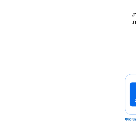
ת,
ת
שימוש