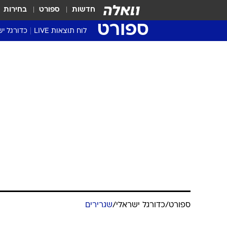
חדשות
ספורט
בחירות
ספורט
לוח תוצאות LIVE
כדורגל יש
ליגת העל Winner
סטט' ליגת
גביע המדי
גביע הטוט
שגרירים
נבחרות י
ליגה לאומ
ליגה א'
ספורט
/
כדורגל ישראלי
/
שגרירים