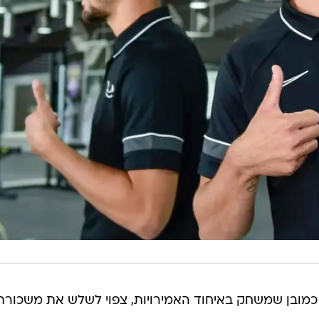
 כמובן שמשחק באיחוד האמירויות, צפוי לשלש את משכורת