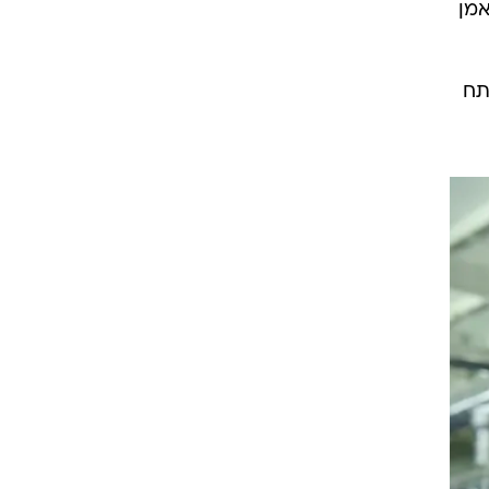
אמן
רוגבי וקריקט
גולף
ביליארד
תח
תקצירים