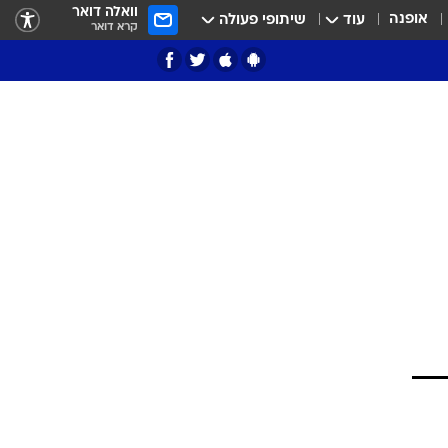
וואלה דואר
אופנה
עוד
שיתופי פעולה
קרא דואר
ציון 3
דאבל דריבל
י