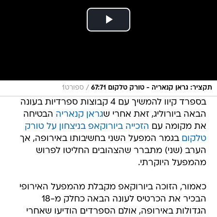
/
תקציר: גראן קנאריה - טורק טלקום 67:71
ספורט1
בספרד קיוו להמשיך עם 4 קבוצות ספרדיות בעונה
הבאה ביורוליג, זאת אחרי ש
גראן קנאריה
הבטיחה
את מקומה עם
הזכייה ביורוקאפ בניצחון על טורק
טלקום
בגמר המפעל השני בחשיבותו באירופה, אך
הערב (שני) מתברר שהצהובים החליטו לפרוש
מהמפעל היוקרתי.
כאמור, הזוכה ביורוקאפ מקבלת מהמפעל האירופי
הבכיר את הכרטיס לעונה הבאה כחלק מ-18
הגדולות באירופה, אולם הספרדים הודיעו שאחרי