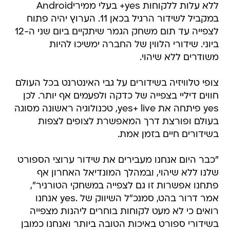
ללא עלות ללקוחות yes+ בעלי ממיריAndroid
במקביל לשידור הרגיל בכאן 11. הערוץ יהיה פתוח
לצפייה עד תום משחק הגמר שיתקיים ביום שני ה-12
ביוני. שידורי הלווין של החברה ימשיכו להיות
משודרים ללא שיהוי.
צופי טלוויזיה בשידורים על גבי האינטרנט בכל העולם
חווים דיליי בצפייה של כדקה ולפעמים אף יותר. לכן
yes פיתחה את yes+ live, טכנולוגיה ראשונה מסוגה
בעולם ופורצת דרך המאפשרת לצופים לצפות
בשידורים חיים בזמן אמת.
"כבר היום אנחנו מעבירים את שידור ערוצי הספורט
שלנו ללא שיהוי, ובמהלך המונדיאל האחרון אף
פתחנו אפשרות זו גם לצפייה במשחקי הטורניר",
אמר דרור בהט, סמנכ"ל השיווק של .yes אנחנו
רואים כי לא מעט לקוחות בוחרים ליהנות מצפייה
בשידורי ספורט באיכות הטובה ביותר ואנחנו כמובן