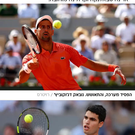
/
הפסיד מערכה, והתאושש. נובאק דג'וקוביץ'
רויטרס