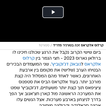
/
קרלוס אלקראס זכה בטורניר מדריד
ספורט1
ביום שישי הקרוב נקבל את הרגע שכולנו חיכינו לו
ברולאן גארוס 2023 - חצי הגמר בין
קרלוס
אלקראס
ל
נובאק דג'וקוביץ'
. שני המועמדים הבכירים
הבטיחו הערב (שלישי) את מקומם בין ארבעת
האחרונים, כאשר לאחד מהם המסלול היה קצת
מורכב יותר. בעוד אלקראס הביס את סטפנוס
ציציפאס תוך קצת יותר משעתיים, דג'וקוביץ' שמט
את המערכה הראשונה מול קארן חצ'אנוב אך הפך
בדרך לניצחון בארבע מערכות. אצל הנשים עלו
ארינה סבאלנקה וקרולינה מוחובה.