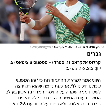
/
סיפק טניס מלהיב. קרלוס אלקראס
GettyImages
גברים
קרלוס אלקראס (1, ספרד) - סטפנוס ציציפאס (5,
יוון)
2:6, 1:6, 6:7 (5)
היווני אמר לקראת ההתמודדות כי "זהו המפגש
שכולנו חיכינו לו", אך כעת נדמה שהוא רק ירצה
לשכוח ממה שקרה על החימר. המדורג ראשון בעולם
המשיך בעונת החימר הנהדרת שכללה תארים
במדריד וברצלונה, ולא ריחם על היווני עם 2:6 ו-1:6