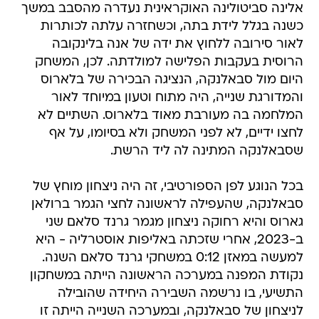
אלינה סביטולינה האוקראינית נעדרה מהסבב במשך
כשנה בגלל לידת בתה, וכשחזרה עלתה לכותרות
לאור סירובה ללחוץ את ידה של אנה בלינקובה
הרוסית בעקבות הפלישה למולדתה. לכן, המשחק
היום מול סבאלנקה, הנציגה הבכירה של בלארוס
והמדורגת שנייה, היה מתוח וטעון במיוחד לאור
המלחמה בה מעורבת מאוד בלארוס. השתיים לא
לחצו ידיים, לא לפני המשחק ולא בסיומו, על אף
שסבאלנקה המתינה לה ליד הרשת.
בכל הנוגע לפן הספורטיבי, זה היה ניצחון מוחץ של
סבאלנקה, שהעפילה לראשונה לחצי הגמר ברולאן
גארוס והיא רחוקה ניצחון מגמר גרנד סלאם שני
ב-2023, אחרי שזכתה באליפות אוסטרליה - היא
למעשה במאזן 0:12 במשחקי גרנד סלאם השנה.
נקודת המפנה במערכה הראשונה הייתה במשחקון
התשיעי, בו נרשמה השבירה היחידה שהובילה
לניצחון של סבאלנקה, ובמערכה השנייה הייתה זו