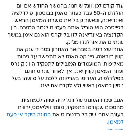
עוד קודם לכן, ווגל שיחגוג בהמשך החודש אם יום
הולדתו ה-50 עבד כעוזר מאמן בבוסטון, פילדלפיה
ואינדיאנה, וכאשר קיבל את משרת המאמן הראשי
בפייסרס הוא הוביל אותם פעמיים לגמר המזרח. בין
הקדנציה באינדיאנה לזו בלייקרס הוא גם אימן במשך
שנתיים את אורלנדו מג'יק.
אחרי שצירפה בפברואר האחרון בטרייד ענק את
קווין דוראנט, פיניקס סאנס לא תתפשר על פחות
מאליפות. המועמדים המובילים לתפקיד היו ניק נרס
ועוזר המאמן קווין יאנג, אך לאחר שנרס חתם
בפילדלפיה, העדיפו באריזונה ללכת על מישהו בעל
ניסיון כמאמן ראשי ולא לקדם את יאנג.
אגב, שכרו העונתי של ווגל יהיה שווה לכמחצית
מהסכום שקודמו בתפקיד, מונטי וויליאמס, ירוויח
בעונה אחרי שקיבל בדטרויט את
החוזה היקר אי פעם
למאמן.