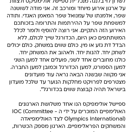
לשרון לוי בלנגה מנכל"ית ספיישל אולימפיקס ולצוות
על ארגון אירוע מיוחד ומורכב זה. אני מודה לשושנה
שפר, אלמנתו של עמנואל שפר המאמן האגדי. ותודה
למשפחת שפר על ההירתמות והתרומה בזכותכם
האירוע הזה התקיים. אני רוצה להוסיף ולומר לכלל
המשתתפים כאן היום, הכדורגל שייך לכולם, ללא
הבדל דת גזע או מין. כולם שווים במשחק. כולם יכולים
לשחק יחד. להנות יחד. ולאהוב את המשחק יחד.
כולנו מחוברים אחד לשני, פועלים אחד למען השני
למען הספורט, למען הכדורגל וכמובן למען החברה.
אני מקווה שבשנה הבאה נראה עוד מועדונים
מצטרפים לפרויקט מחלקות הנוער עד שלכל מועדון
בישראל תהיה קבוצת שווים בכדורגל".
ספיישל אולימפיקס הנו אחד משלושת הארגונים
האולימפיים המוכרים על ידי ה - IOC (Committee
Olympics International) לצד האולימפיאדה
והמשחקים הפראלימפיים. הארגון מספק הכשרות,