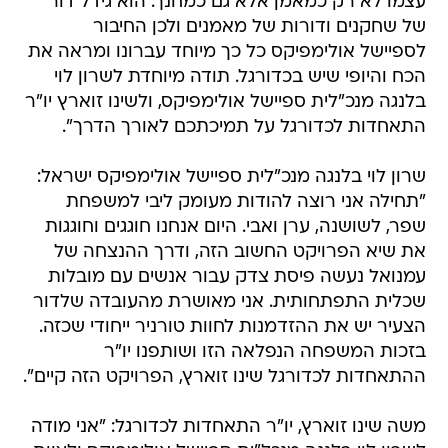
עצמו לא רק כמאמן אלא גם כמחנך. הוא גידל דור
של שחקנים ודורות של מאמנים ולכן החיבור
לספיישל אולימפיקס כל כך מיוחד עברונו ומראה את
הכח והיופי שיש בכדורגל. תודה מיוחדת לשרון לוי
בלנגה מנכ"לית ספיישל אולימפיקס, ולשינו זוארץ יו"ר
התאחדות לכדורגל על תמיכתכם לאורך הדרך".
שרון לוי בלנגה מנכ"לית ספיישל אולימפיקס ישראל:
"תחילה אני רוצה להודות מעומק ליבי למשפחת
שפר, לשושנה, ערן ואבי. היום אנחנו חוגגים וחוגגות
את שיא הפרויקט החשוב הזה, ודרך ההנצחה של
עמנואל נעשה פיסת צדק עבור אנשים עם מובלות
שכלית התפתחותית. אני מאושרת מהעובדה שלדור
הצעיר יש את ההזדמנות לחוות טורניר ייחודי שכזה.
בזכות המשפחה הנפלאה הזו ושותפנו יו"ר
ההתאחדות לכדורגל שינו זוארץ, הפרויקט הזה קיים".
משה שינו זוארץ, יו"ר התאחדות לכדורגל: "אני מודה