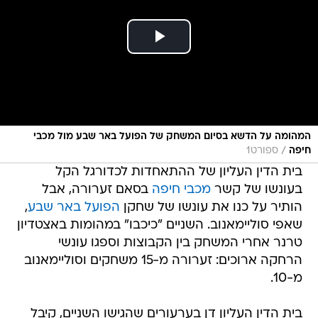
המהומה על הדשא בסיום המשחק של הפועל באר שבע מול מכבי
/
חיפה
ספורט1
בית הדין העליון של ההתאחדות לכדורגל הקל
בעונשו של קשר
מכבי חיפה
בסאם זערורה, אבל
הותיר על כנו את עונשו של שחקן
הפועל באר שבע
,
שאפי סוליימאנוב. השניים "כיכבו" במהומות באצטדיון
טרנר אחרי המשחק בין הקבוצות וספגו עונשי
הרחקה ארוכים: זערורה מ-15 משחקים וסוליימאנוב
מ-10.
בית הדין העליון דן בערעורים שהגישו השניים, קיבל