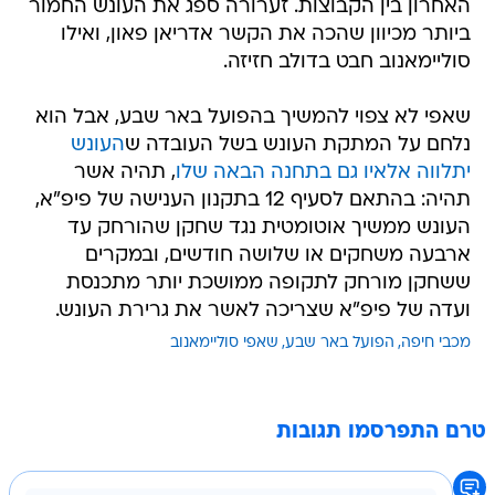
האחרון בין הקבוצות. זערורה ספג את העונש החמור
ביותר מכיוון שהכה את הקשר אדריאן פאון, ואילו
סוליימאנוב חבט בדולב חזיזה.
שאפי לא צפוי להמשיך בהפועל באר שבע, אבל הוא
נלחם על המתקת העונש בשל העובדה ש
העונש
יתלווה אלאיו גם בתחנה הבאה שלו
, תהיה אשר
תהיה: בהתאם לסעיף 12 בתקנון הענישה של פיפ"א,
העונש ממשיך אוטומטית נגד שחקן שהורחק עד
ארבעה משחקים או שלושה חודשים, ובמקרים
ששחקן מורחק לתקופה ממושכת יותר מתכנסת
ועדה של פיפ"א שצריכה לאשר את גרירת העונש.
מכבי חיפה
הפועל באר שבע
שאפי סוליימאנוב
טרם התפרסמו תגובות