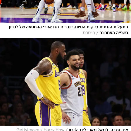
התעלות הגנתית בדקות הסיום. דנבר חוגגת אחרי ההחטאה של לברון
/
בשנייה האחרונה
רויטרס
/
איזו סדרה. ג'מאל מארי לצד לברון
GettyImages, Harry How