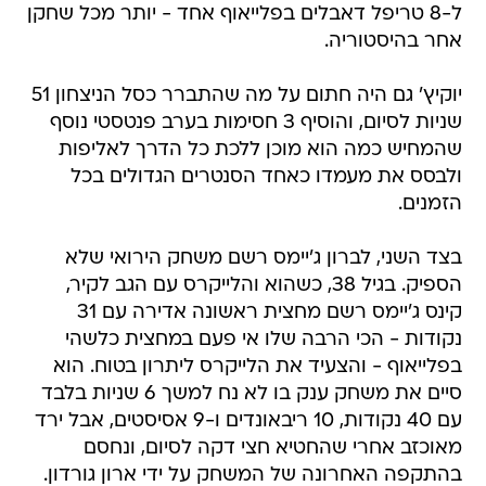
ל-8 טריפל דאבלים בפלייאוף אחד - יותר מכל שחקן
אחר בהיסטוריה.
יוקיץ' גם היה חתום על מה שהתברר כסל הניצחון 51
שניות לסיום, והוסיף 3 חסימות בערב פנטסטי נוסף
שהמחיש כמה הוא מוכן ללכת כל הדרך לאליפות
ולבסס את מעמדו כאחד הסנטרים הגדולים בכל
הזמנים.
בצד השני, לברון ג'יימס רשם משחק הירואי שלא
הספיק. בגיל 38, כשהוא והלייקרס עם הגב לקיר,
קינס ג'יימס רשם מחצית ראשונה אדירה עם 31
נקודות - הכי הרבה שלו אי פעם במחצית כלשהי
בפלייאוף - והצעיד את הלייקרס ליתרון בטוח. הוא
סיים את משחק ענק בו לא נח למשך 6 שניות בלבד
עם 40 נקודות, 10 ריבאונדים ו-9 אסיסטים, אבל ירד
מאוכזב אחרי שהחטיא חצי דקה לסיום, ונחסם
בהתקפה האחרונה של המשחק על ידי ארון גורדון.