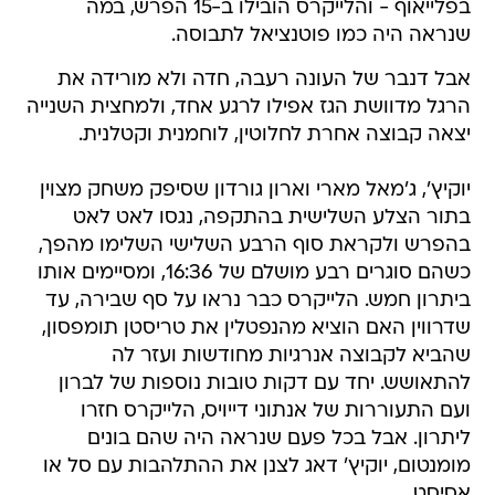
בפלייאוף - והלייקרס הובילו ב-15 הפרש, במה
שנראה היה כמו פוטנציאל לתבוסה.
אבל דנבר של העונה רעבה, חדה ולא מורידה את
הרגל מדוושת הגז אפילו לרגע אחד, ולמחצית השנייה
יצאה קבוצה אחרת לחלוטין, לוחמנית וקטלנית.
יוקיץ', ג'מאל מארי וארון גורדון שסיפק משחק מצוין
בתור הצלע השלישית בהתקפה, נגסו לאט לאט
בהפרש ולקראת סוף הרבע השלישי השלימו מהפך,
כשהם סוגרים רבע מושלם של 16:36, ומסיימים אותו
ביתרון חמש. הלייקרס כבר נראו על סף שבירה, עד
שדרווין האם הוציא מהנפטלין את טריסטן תומפסון,
שהביא לקבוצה אנרגיות מחודשות ועזר לה
להתאושש. יחד עם דקות טובות נוספות של לברון
ועם התעוררות של אנתוני דייויס, הלייקרס חזרו
ליתרון. אבל בכל פעם שנראה היה שהם בונים
מומנטום, יוקיץ' דאג לצנן את ההתלהבות עם סל או
אסיסט.