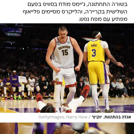
בשורה התחתונה, ג'יימס מודח בסוויפ בפעם
השלישית בקריירה, והלייקרס מסיימים פלייאוף
מפתיע עם מפח נפש.
/
אגדה בהתהוות. יוקיץ'
GettyImages, Harry How