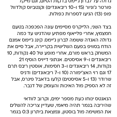
גדולה על לברון ג'יימס בדקות הסיום, וגם מייקל
פורטר ג'וניור (15 ו-10 ריבאונדים) וקנטביוס קולדוול
פופ (13) הגיעו לספרות כפולות.
בצד השני, הלייקרס מסיימים עונה הפכפכה בטעם
חמצמץ, אחרי פלייאוף מפתיע שהדגיש עד כמה
גדולה האגדה ששמה לברון ג'יימס. קינג ג'יימס אמנם
הודח בסוויפ בפעם השלישית בקריירה, אבל סיים את
המשחק בראש מורם, אחרי מופע של 40 נקודות, 10
ריבאונדים ו-9 אסיסטים. אנתוני דייויס הוסיף 21
נקודות, 14 ריבאונדים ו-3 חסימות, אוסטין ריבס תרם
17 וגם רוי האצ'ימורה (10 ו-7 ריבאונדים) ודניס
שרודר (13 ו-5 אסיסטים) קלעו בדאבל פיגרס, אבל
זה לא הספיק מול האיכות והעומק של דנבר.
הנאגטס ינוחו כעת מספר ימים, וקרוב לוודאי
שהיריבה בגמר תהיה מיאמי, שעדיין צריכה להשלים
את המשימה מול בוסטון, ונמצאת ביתרון 0:3 בגמר