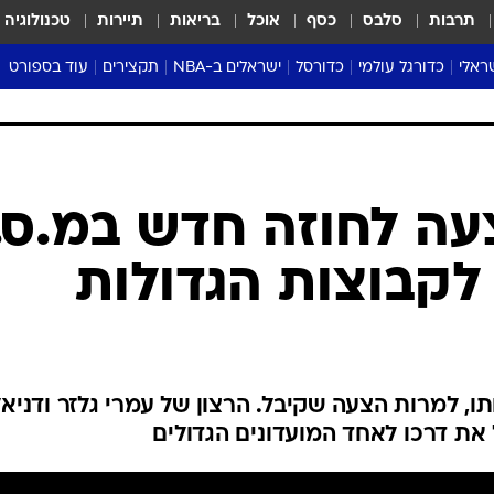
תרבות
סלבס
כסף
אוכל
בריאות
תיירות
טכנולוגיה
ראלי
כדורגל עולמי
כדורסל
ישראלים ב-NBA
תקצירים
עוד בספורט
ליגה אנגלית
ליגת העל
דני אבדיה
מונדיאל 2026
 העל
ליגה ספרדית
דאבל דריבל
NBA
נה
ליגה איטלקית
יורוליג וכדורסל אירופי
טבלאות
ו
ליגה גרמנית
ליגה לאומית
פודקאסטים
ליגה צרפתית
נבחרות ישראל בכדורסל
מסכמים מחזור
שראל
ליגת האלופות
כדורסל נשים
אבא של שבת
ית
הליגה האירופית
מעל הטבעת
דרום אמריקה
סערה בממלכה
טניס
טראש טוק
ספורט אמריקא
עה לחוזה חדש במ.ס.
פוקר