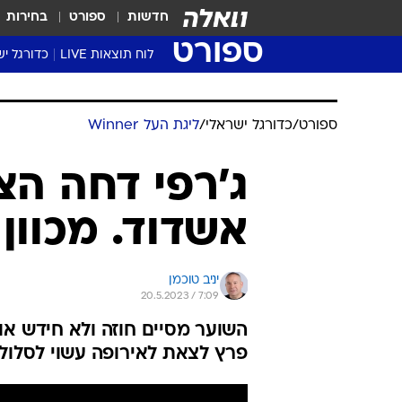
חדשות
ספורט
בחירות
ספורט
לוח תוצאות LIVE
כדורגל יש
ליגת העל Winner
סטט' ליגת
גביע המדי
גביע הטוט
שגרירים
נבחרות י
ליגה לאומ
ליגה א'
ספורט
/
כדורגל ישראלי
/
ליגת העל Winner
ג'רפי דחה הצ