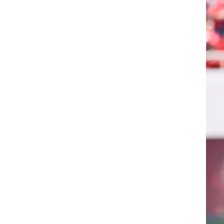
פת
יות