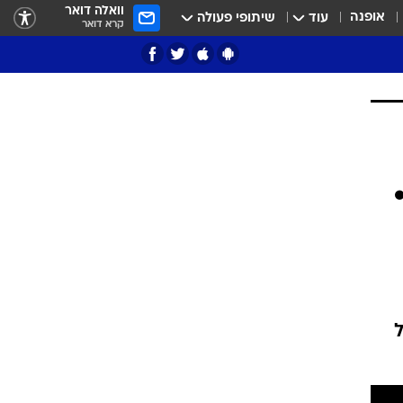
וואלה דואר
אופנה
עוד
שיתופי פעולה
קרא דואר
ציון 3
דאבל דריבל
י