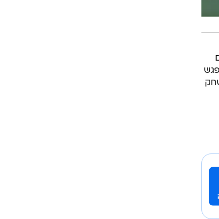
פגש
שחק