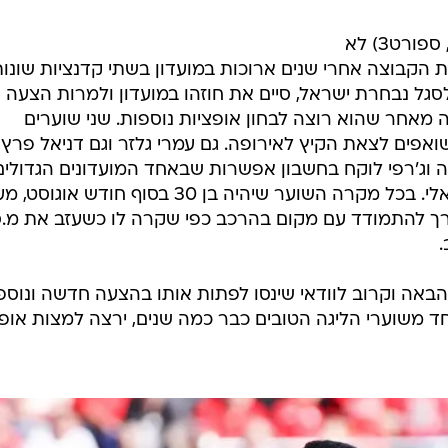
/
ספורט1
יואב ג'רפי, שגם הערב (שבת, 20:30, ספורט3) לא
את הקבוצה אחרי שנים ארוכות במועדון בשתי קדנציות שונות
גל נבחרת ישראל, סיים את חוזהו במועדון ולמרות הצעה
מאחר שהוא רוצה לבחון אופציות נוספות. שני שוערים
ואפים לצאת הקיץ לאירופה. גם עמרי גלזר וגם דניאל פרץ
 וג'רפי לוקח בחשבון אפשרות שבאחד המועדונים הגדולים
בליגת העל יתפנה מקום לשוער ישראלי. בכל מקרה השוער שיהיה בן 30 בסוף חודש או
טרך להתמודד עם מקום בהרכב כפי שקרה לו כשעזב את מ.ס