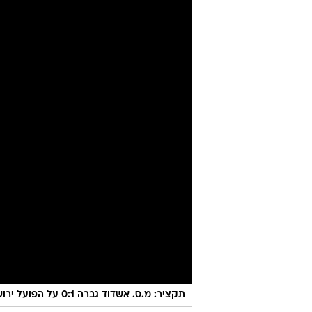
אשדוד. מכוון
יניב טוכמן
20.5.2023 / 7:09
השוער מסיים חוזה ולא חידש אות
פרץ לצאת לאירופה עשוי לסלול 