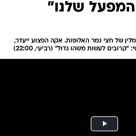
 המפעל שלנו"
ענפים נוספים
לוח שידורים
החידה של ספור
ארכיון מדורים
כתבו לנו
לין של חצי גמר האלופות. אקה הפצוע ייעדר,
קרובים לעשות משהו גדול" (רביעי, 22:00)