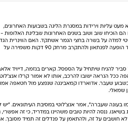
א מעט עליות וירידות במסגרת הליגה בשבועות האחרונים,
הם הוכיחו שוב ושוב בשנים האחרונות שבליגת האלופות -
י למדה על בשרה בחצי הגמר אשתקד. האם הווינרית הגד
של ליגת האלופות מסוגלת לספק עוד הופעה לפנתאון ולהתקרב מרחק 90 דקות משמירה על
סביר להניח שיתחיל על הספסל. קארים בנזמה, דייויד אלא
חמיצו את ה-0:1 על חטאפה ככל הנראה ישובו להרכב, אותו לא אמור קרלו אנצ'לוטי
חליף בהשוואה לזה שפתח ב-1:1 בשבוע שעבר. אדוארדו קמאבינגה שנפצע מול חטאפה אמ
 שמאלי.
ו בעונה שעברה", אמר אנצ'לוטי במסיבת העיתונאים. "יש לנ
בשיאנו. ננסה להיות טובים משהיינו במדריד, כי זה אפשרי, 
לא חושבים על זה, ולהתאמן על פנדלים זה תמיד מסובך. אנ