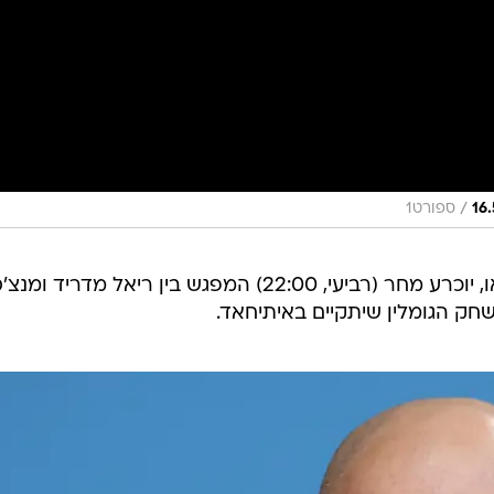
/
ספורט1
אחרי ה-1:1 המרתק בסטניאגו ברנבאו, יוכרע מחר (רביעי, 22:00) המפגש בין ריאל מדרי
שחק הגומלין שיתקיים באיתיחאד.