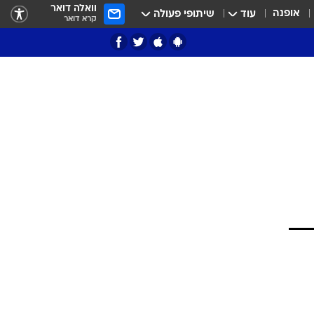
וואלה דואר
אופנה
עוד
שיתופי פעולה
קרא דואר
ציון 3
דאבל דריבל
י