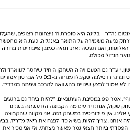
מוליכת הטבלה באנגליה מגיעה במומנטום נהדר - בליגה היא סופרת 11 ניצחונות רצופים, שהעלו
רחק נגיעה משמירה על התואר באנגליה. כעת היא מחפשת
האלופות, ואם תעשה זאת, תהיה כמובן פייבוריטית ברורה
ואר הגדול מכולם.
 ייעדר גם הפעם ויהיה השחקן היחיד שיחסר לגווארדיולה.
קווין דה בראונה, ג'ק גריליש, ג'ון סטונס וברנרדו סילבה שקיבלו מנוחה ב-0:3 על אברטון אמורים
", אמר פפ במסיבת העיתונאים. "להיות ביחד גם ברגעים
משחק שקול, אנחנו יודעים מה הקבוצה הזו עשתה בשנים
אלינו. אין פייבוריטית במשחק הזה. אני מקווה שהקבוצה
יה אנחנו. צריך להיות בשיא כדי לנצח את ריאל מדריד. בבית
 הפסדתי ביותר חצאי גמר מאשר ניצחתי, אז אני מכיר את