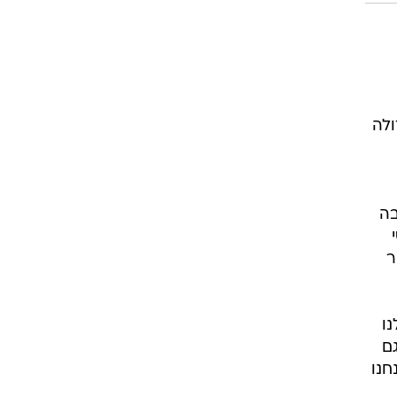
ולה
בה
ור
ו
גם
חנו