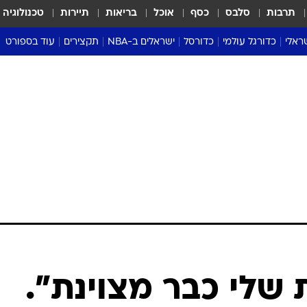
תרבות
סלבס
כסף
אוכל
בריאות
תיירות
טכנולוגיה
ראלי
כדורגל עולמי
כדורסל
ישראלים ב-NBA
תקצירים
עוד בספורט
ליגה אנגלית
ליגת העל
דני אבדיה
מונדיאל 2026
 העל
ליגה ספרדית
דאבל דריבל
NBA
נה
ליגה איטלקית
יורוליג וכדורסל אירופי
טבלאות
ו
ליגה גרמנית
ליגה לאומית
פודקאסטים
ליגה צרפתית
נבחרות ישראל בכדורסל
מסכמים מחזור
שראל
ליגת האלופות
כדורסל נשים
אבא של שבת
ית
הליגה האירופית
מעל הטבעת
דרום אמריקה
סערה בממלכה
טניס
טראש טוק
ספורט אמריקא
שלי כבר מצוינת".
פוקר