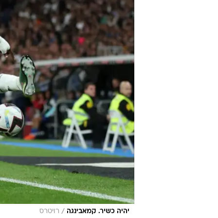
/
יהיה כשיר. קמאבינגה
רויטרס