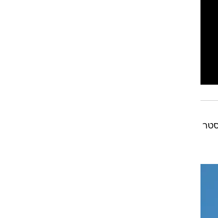
רוגבי וקריקט
גולף
ביליארד
תקצירים
ד ומנצ'סטר