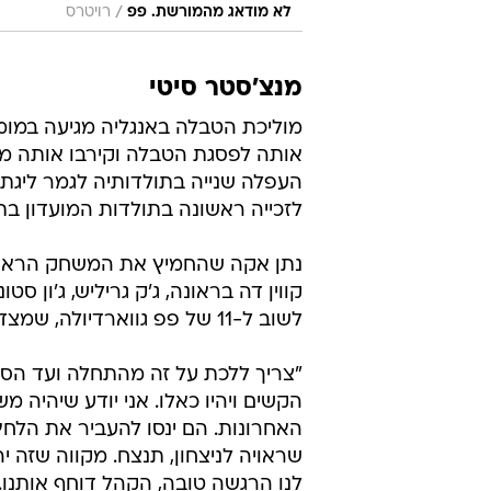
/
לא מודאג מהמורשת. פפ
רויטרס
מנצ'סטר סיטי
אותה לפסגת הטבלה וקירבו אותה מ
העפלה שנייה בתולדותיה לגמר ליגת 
לזכייה ראשונה בתולדות המועדון בת
נתן אקה שהחמיץ את המשחק הראשון,
לשוב ל-11 של פפ גווארדיולה, שמצדו לא אמור לבצע שינויים בהשוואה להרכב שפתח במדריד.
"צריך ללכת על זה מהתחלה ועד הסוף
הקשים ויהיו כאלו. אני יודע שיהיה 
האחרונות. הם ינסו להעביר את הלחץ 
שראויה לניצחון, תנצח. מקווה שזה יה
לנו הרגשה טובה, הקהל דוחף אותנו.