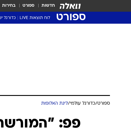
חדשות
ספורט
בחירות
ספורט
לוח תוצאות LIVE
כדורגל יש
ליגת העל Winner
סטט' ליגת
גביע המדי
גביע הטוט
שגרירים
נבחרות י
ליגה לאומ
ליגה א'
ספורט
/
כדורגל עולמי
/
ליגת האלופות
פפ: "המורשת 