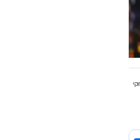
לוך פתח בהרכב הקבוצה ב-7 משחקי