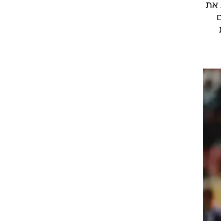
 את
ם