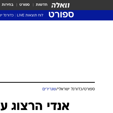
חדשות
ספורט
בחירות
ספורט
לוח תוצאות LIVE
כדורגל יש
ליגת העל Winner
סטט' ליגת
גביע המדי
גביע הטוט
שגרירים
נבחרות י
ליגה לאומ
ליגה א'
ספורט
/
כדורגל ישראלי
/
שגרירים
אנדי הרצוג על