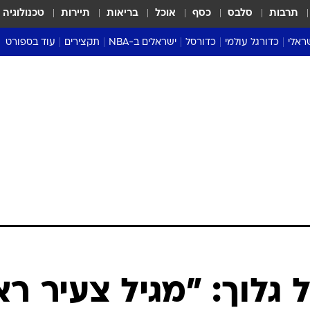
תרבות
סלבס
כסף
אוכל
בריאות
תיירות
טכנולוגיה
ראלי
כדורגל עולמי
כדורסל
ישראלים ב-NBA
תקצירים
עוד בספורט
ליגה אנגלית
ליגת העל
דני אבדיה
מונדיאל 2026
 העל
ליגה ספרדית
דאבל דריבל
NBA
נה
ליגה איטלקית
יורוליג וכדורסל אירופי
טבלאות
ו
ליגה גרמנית
ליגה לאומית
פודקאסטים
ליגה צרפתית
נבחרות ישראל בכדורסל
מסכמים מחזור
שראל
ליגת האלופות
כדורסל נשים
אבא של שבת
ית
הליגה האירופית
מעל הטבעת
דרום אמריקה
סערה בממלכה
טניס
טראש טוק
ספורט אמריקא
 גלוך: "מגיל צעיר רא
פוקר