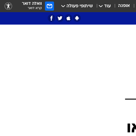
וואלה דואר
אופנה
עוד
שיתופי פעולה
קרא דואר
ציון 3
דאבל דריבל
י
ו