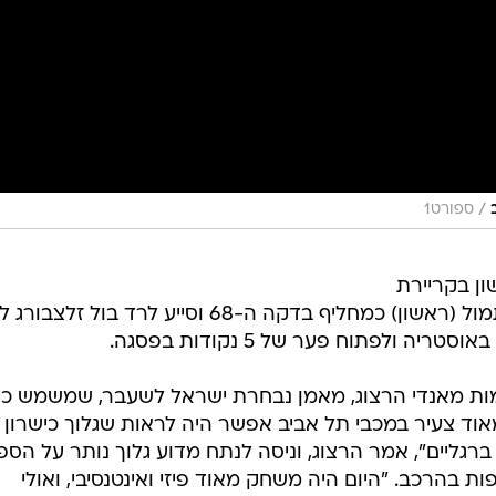
/
ספורט1
ון בקריירת
המקצוענים. הקשר בן ה-19 נכנס אתמול (ראשון) כמחליף בדקה ה-68 וסייע לרד בול 
ות מאנדי הרצוג, מאמן נבחרת ישראל לשעבר, שמשמש כי
מאוד צעיר במכבי תל אביב אפשר היה לראות שגלוך כישרון
רגליים", אמר הרצוג, וניסה לנתח מדוע גלוך נותר על הס
 5 הופעות רצופות בהרכב. "היום היה משחק מאוד פיזי ואינטנסיבי, ואולי