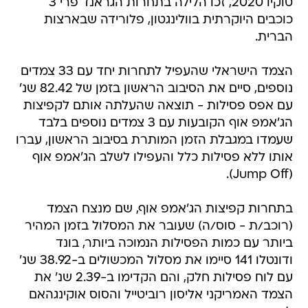
טוקיו 2020, זכו הלילה בתחרות הגראנד פרי 3
כוכבים היוקרתית בוולינגטון, פלורידה שבארצות
הברית.
הצמד הישראלי שהעפיל לתחרות יחד עם 33 צמדים
נוספים, סיים את הסיבוב הראשון בזמן של 82.42 שנ'
עם אפס פסילות - תוצאה שהעלתה אותם לקפיצות
הג'אמפ אוף הקובעות עם 3 צמדים נוספים בלבד
שעמדו במגבלת הזמן המותרת בסיבוב הראשון, עברו
אותו ללא פסילות כלל והעפילו לשלב הג'אמפ אוף
(Jump Off).
בתחרות קפיצות הג'אמפ אוף, שם מנצח הצמד
(רוכב/ת - סוס/ה) שעובר את המסלול בזמן המהיר
ביותר עם כמות הפסילות הנמוכה ביותר, בונד
ודונטלו 141 סיימו את מסלול המכשולים ב-38.92 שנ'
עם לוח פסילות חלק, והם הקדימו ב-2.39 שנ' את
הצמד האמריקני אליסון רוביטייל והסוס אוקינגהאם