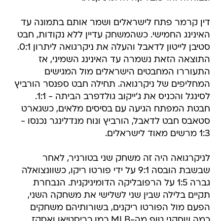
דין קרמר פתח לישראלים ושמר אותם בתמונה עד
האינינג החמישי. כשהמשחק עדיין ללא נקודות, חבט
סטיבן לייטון לדאבל והעלה את ניקרגואה ליתרון 0:1.
התוצאה הזאת נשמרה עד האינינג השמיני, אז
התעוררו המחבטים הישראלים מול המגישים
המחליפים של ניקרגואה. תחילה חבט ספנסר הורביץ
לסינגל והכניס את ג'ייקוב גולדפרב הביתה - 1:1.
חבטת המפתח הגיעה עם בסיסים מלאים, כשגארט
סטאבס חבט לדאבל, הורביץ ונוח מנדלינגר נכנסו -
1:3 מרשים מאוד לישראלים.
לניקרגואה היה זה משחק שני בטורניר, לאחר
שבשבת הובסה 9:1 על ידי פורטו ריקו, כשוונצואלה
גברה 1:5 על הרפובליקה הדומיניקנית. הנבחרת
תקיים בלילה שבין שני לשלישי את משחקה השני,
הפעם מול הפורטו ריקנים, בשורותיהם משחקים
כמה שחקני טופ מה-MLB כמו כריסטיאן ואסקז,