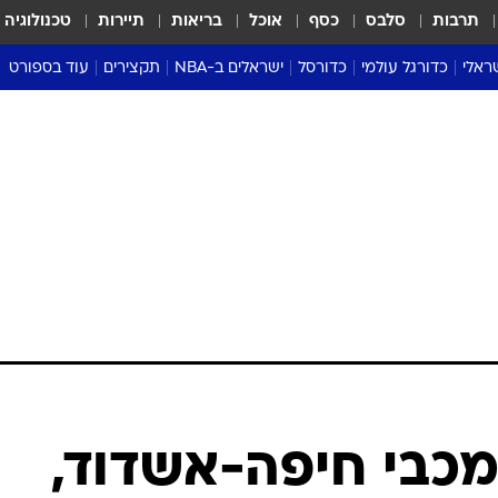
תרבות
סלבס
כסף
אוכל
בריאות
תיירות
טכנולוגיה
ראלי
כדורגל עולמי
כדורסל
ישראלים ב-NBA
תקצירים
עוד בספורט
ליגה אנגלית
ליגת העל
דני אבדיה
מונדיאל 2026
 העל
ליגה ספרדית
דאבל דריבל
NBA
נה
ליגה איטלקית
יורוליג וכדורסל אירופי
טבלאות
ו
ליגה גרמנית
ליגה לאומית
פודקאסטים
ליגה צרפתית
נבחרות ישראל בכדורסל
מסכמים מחזור
שראל
ליגת האלופות
כדורסל נשים
אבא של שבת
ית
הליגה האירופית
מעל הטבעת
דרום אמריקה
סערה בממלכה
טניס
טראש טוק
ספורט אמריקא
מכבי חיפה-אשדוד,
פוקר