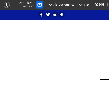
וואלה דואר
אופנה
עוד
שיתופי פעולה
קרא דואר
ציון 3
דאבל דריבל
י