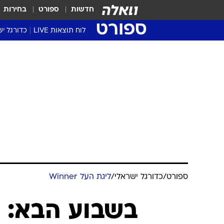
חדשות
ספורט
בחירות
ספורט
לוח תוצאות LIVE
כדורגל יש
ליגת העל Winner
סטט' ליגת
גביע המדי
גביע הטוט
שגרירים
נבחרות י
ליגה לאומ
ליגה א'
ספורט
/
כדורגל ישראלי
/
ליגת העל Winner
בשבוע הבא: 