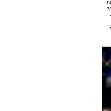
ת
רוגבי וקריקט
תר קל
גולף
ביליארד
תקצירים