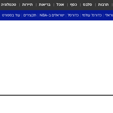
תרבות
סלבס
כסף
אוכל
בריאות
תיירות
טכנולוגיה
ראלי
כדורגל עולמי
כדורסל
ישראלים ב-NBA
תקצירים
עוד בספורט
ליגה אנגלית
ליגת העל
דני אבדיה
מונדיאל 2026
 העל
ליגה ספרדית
דאבל דריבל
NBA
נה
ליגה איטלקית
יורוליג וכדורסל אירופי
טבלאות
ו
ליגה גרמנית
ליגה לאומית
פודקאסטים
ליגה צרפתית
נבחרות ישראל בכדורסל
מסכמים מחזור
שראל
ליגת האלופות
כדורסל נשים
אבא של שבת
ית
הליגה האירופית
מעל הטבעת
דרום אמריקה
סערה בממלכה
טניס
טראש טוק
ספורט אמריקא
פוקר