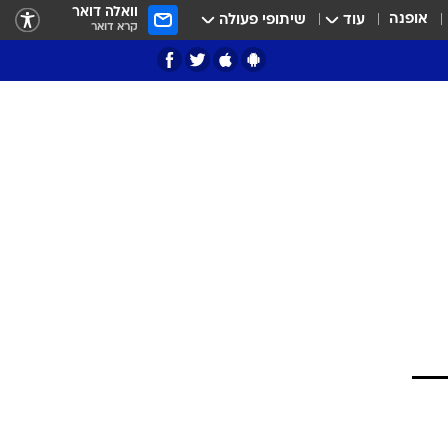
וואלה דואר
אופנה
עוד
שיתופי פעולה
קרא דואר
ציון 3
דאבל דריבל
י