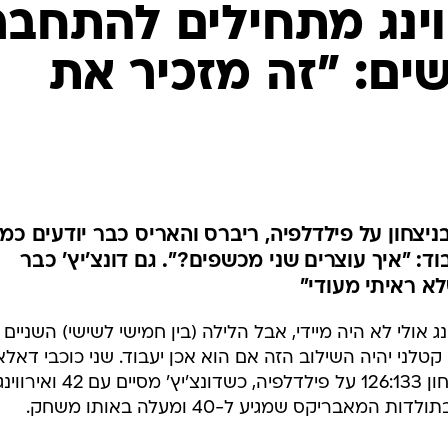
ענפים נוספים
ווינג מתחילים להתחבר
לוח שידורים
 חוששים: "זה מזכיר את
החידה של ספור
ארכיון מדורים
כתבו לנו
 חיברו 82 נקודות בניצחון על פילדלפיה, ריברס והאריס כבר יודעים כמ
ד: "איך עוצרים שני מכשפים?". גם דונצ'יץ' כבר
א ראיתי מעודי"
ינג אולי לא היה מיידי, אבל הלילה (בין חמישי לשישי) השניים
ני יהיה השילוב הזה אם הוא אכן יעבוד. שני כוכבי דאל
חיברו 82 נקודות ו-18 אסיסטים בניצחון 126:133 על פילדלפיה, כשדו