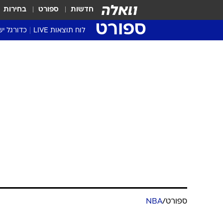
חדשות
ספורט
בחירות
ספורט
לוח תוצאות LIVE
כדורגל יש
ליגת העל Winner
סטט' ליגת
גביע המדי
גביע הטוט
שגרירים
נבחרות י
ליגה לאומ
ליגה א'
ספורט
/
NBA