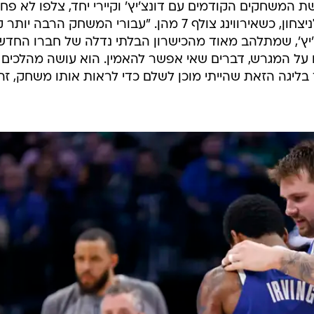
משחקים הקודמים עם דונצ'יץ' וקיירי יחד, צלפו לא פחו
מ-25 שלשות (שיא פרנצ'ייז) בדרך לניצחון, כשאירווינג צולף 7 מהן. "עבורי המשחק הרבה יו
'יץ', שמתלהב מאוד מהכישרון הבלתי נדלה של חברו החדש
 על המגרש, דברים שאי אפשר להאמין. הוא עושה מהלכים
בליגה הזאת שהייתי מוכן לשלם כדי לראות אותו משחק, זה