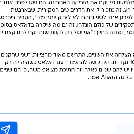
בטים מי ייקח את הזריקה האחרונה. הם ניסו לפרגן אחד ל
 רע. זה מזכיר לי את הדרים טים המקורית, שבארבעת
רגן אחד לשני ונזהרו לא לזרוק יותר מדי", הסביר ריברס.
פקידים של כולם הוגדרו. זה גם מה שיקרה בדאלאס בסופו
מר, ומודה בחיוך: "אני יכול רק לקוות שזה ייקח להם קצת יו
 הצלחה את השניים, התרשם מאוד מהציוות. "שני שחקנים
קלעו לנו על הראש כמעט פאקינג 100 נקודות. היה קשה להתמודד עם דאלאס כשהיה לה רק
 יש להם שניים כאלה. זה חתיכת מצ'אפ קשה, כי הם שניים
בליגה הזאת", אמר.