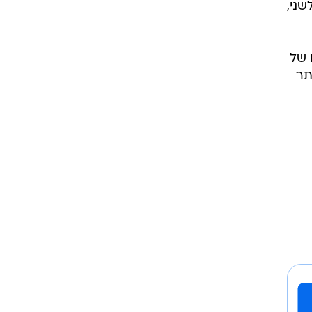
שני,
 של
תר