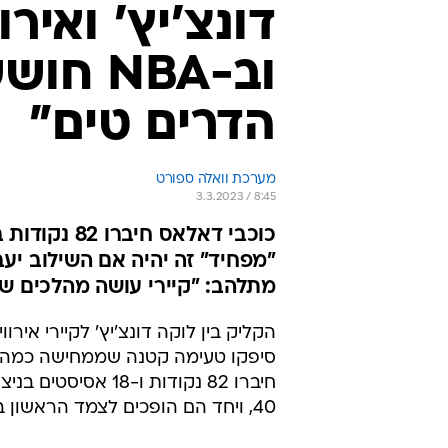
דונצ'יץ' ואיר
וב-NBA
הדרים טים"
מערכת וואלה ספורט
3.3.2023 / 8:45
כוכבי דאלאס
"מפחיד" זה יהיה אם השילוב יעבו
מתלהב: "קיירי עושה מהלכים של
הקליק בין לוקה דונצ'יץ' לקיירי אירוו
סיפקו טעימה קטנה שממחישה כמה קטל
40, ויחד הם הופכים לצמד הראשון בתולדות המאבריקס שמגיע ל-40 ומעלה באותו משחק.