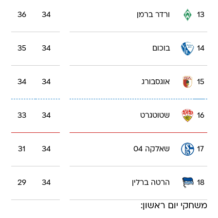
13
ורדר ברמן
34
36
14
בוכום
34
35
15
אוגסבורג
34
34
16
שטוטגרט
34
33
17
שאלקה 04
34
31
18
הרטה ברלין
34
29
משחקי יום ראשון: