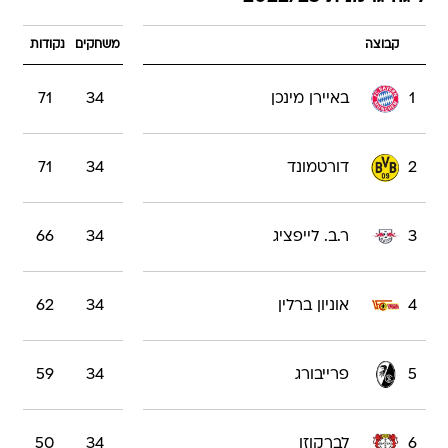
קבוצה
משחקים
נקודות
1
באיירן מינכן
34
71
2
דורטמונד
34
71
3
ר.ב. לייפציג
34
66
4
אוניון ברלין
34
62
5
פרייבורג
34
59
6
לברקוזן
34
50