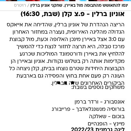
/
ינסו להתאושש מהתבוסה מול באיירן. שחקני אוניון ברלין
רויטרס
אוניון ברלין - פ.צ קלן (שבת, 16:30)
הריצה הנהדרת של אוניון ברלין, שהדיחה את אייאקס
הגדולה מהליגה האירופית, נעצרה במחזור האחרון
עם 3:0 אצל באיירן מינכן האלופה וכעת, מול קבוצת
מרכז טבלה, היא תרצה לחזור לנצח כדי להמשיך
להלחיץ את באיירן ודורטמונד המוליכות שכרגע
מקדימות אותה רק בשלוש נקודות. אוניון ובאיירן הן
הקבוצות היחידות שטרם נוצחו בביתן, קלן ניצחה כל
העונה רק פעם אחת בחוץ והפסידה גם בארבעת
הביקורים האחרונים שלה בברלין.
משחקים נוספים בשבת:
אוגסבורג - ורדר ברמן
בורוסיה מנשנגלאדבך - פרייבורג
בוכום - שאלקה
מיינץ - הופנהיים
ליגה גרמנית 2022/23