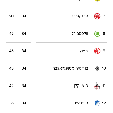
7
פרנקפורט
34
50
8
וולפסבורג
34
49
9
מיינץ
34
46
10
בורוסיה מנשנגלאדבך
34
43
11
פ.צ. קלן
34
42
12
הופנהיים
34
36