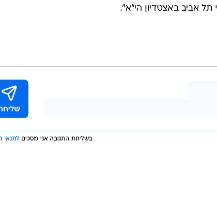
נבדל. ראשי האיגוד התריעו על כך בפני ראשי המנהלת בעבר
ר העניין מול המנהלת ואנו תקווה שהנושא יטופל. ככל שלא
 במגרשים בהם קיימת בעיה לשימוש במערכת".
ד השופטים ותקפו: "נדהמנו לקרוא את ההודעה המביכה של
כבי חיפה שנכבש מעמדת נבדל. מדובר בלא יותר מבדיחה
ת, במקום לשקול אי שימוש במערכת הואר במגרשים מסוימ
ה לא לעשות שימוש בשופטים ובעוזרי שופטים שהיו היחידים
כנולוגיים, אותם אמצעים שפעלו מצוין העונה במקרים דומ
תל אביב באצטדיון הי"א".