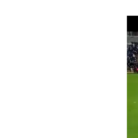
פוט
ת