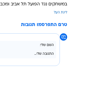
לטובת ביצוע מיטבי של מודל קווי ה
והובטח שהנושא יטופל. השבוע יתוחק
יטופל בשלמות ישקל אי שימוש בואר
במ.ס אשדוד הגיבו להודעה של איגו
איגוד השופטים בתגובה לשער של מ
עצובה. המלצתנו למנהלת ולהתאחדו
כפי שאיגוד השופטים מציע, ראוי יהי
במגרש ומחוצה לו שנזקקו לאמצעים ט
במשחקים נגד הפועל תל אביב ומכבי 
ליגת העל
טרם התפרסמו תגובות