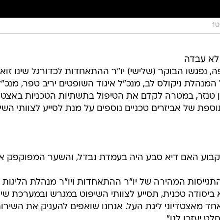
1
פר ימים לאחר שמערכת ה-VAR לא עבדה
ה, נפגשו הבוקר (שלישי) יו"ר ההתאחדות לכדורגל שינו זואר
 המנהלת ניקולס לב, מנכ"ל איגוד השופטים יריב טפר, מנכ"ל
 טנזר, במטרה לקדם את הטיפול בתשתיות הטכניות באצטדי
וספת של אביזרים טכניים נוספים על מנת לסייע לצוותי השי