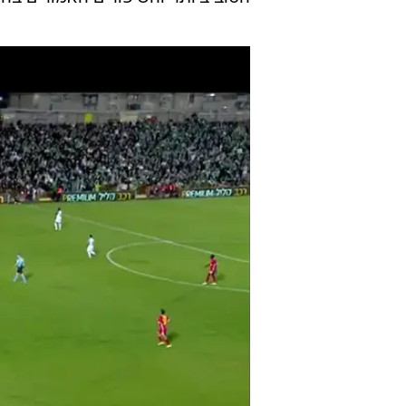
במגרשים", אמרו בהתאחדות.
כזכור, שופטי ה-VAR לא היו יכולים לקבוע האם דיא סבע היה בעמדת נבדל, והשער המפוקפק אושר.
מנכ"ל איגוד השופטים, יריב טפר: "ה
לקידום מציאת פתרונות לבעיה שהיא 
המסך בהליך קבלת ההחלטות בכל אחד
הטוב ביותר והשיפורים האמורים בהחל