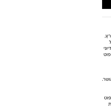
רוגבי וקריקט
גולף
ביליארד
תקצירים
ץ,
וני
פוט