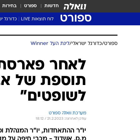
חדשות
ספורט
בחירות
ספורט
לוח תוצאות LIVE
כדורגל יש
ליגת העל Winner
סטט' ליגת
גביע המדי
גביע הטוט
שגרירים
נבחרות י
ליגה לאומ
ליגה א'
ספורט
/
כדורגל ישראלי
/
ליגת העל Winner