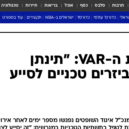
תרבות
סלבס
כסף
אוכל
בריאות
תיירות
טכנולוגיה
ראלי
כדורגל עולמי
כדורסל
ישראלים ב-NBA
תקצירים
עוד בספורט
ליגה אנגלית
ליגת העל
דני אבדיה
מונדיאל 2026
 העל
ליגה ספרדית
דאבל דריבל
NBA
נה
ליגה איטלקית
יורוליג וכדורסל אירופי
טבלאות
ו
ליגה גרמנית
ליגה לאומית
פודקאסטים
ליגה צרפתית
נבחרות ישראל בכדורסל
מסכמים מחזור
שראל
ליגת האלופות
כדורסל נשים
אבא של שבת
ית
הליגה האירופית
מעל הטבעת
דרום אמריקה
סערה בממלכה
טניס
טראש טוק
ספורט אמריקא
לאחר פארסת ה-VAR: "תינתן
פוקר