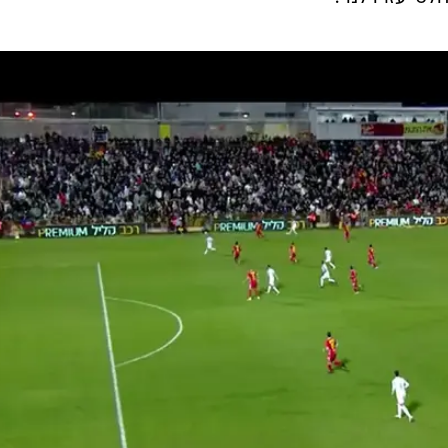
התגייסות המהירה של יו"ר ההתאחדות ויו"ר מנהלת הליגות
ביסודה טכנית, תסייע לצוותי השיפוט במגרש ובמערכת שי
 מאצטדיוני ליגת העל. אנחנו שואפים להעניק את השירו
ט יעזרו לנו".