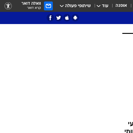
וואלה דואר
אופנה
עוד
שיתופי פעולה
קרא דואר
ציון 3
דאבל דריבל
י