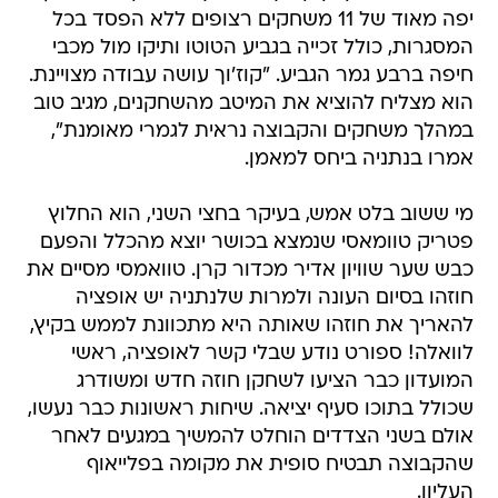
יפה מאוד של 11 משחקים רצופים ללא הפסד בכל
המסגרות, כולל זכייה בגביע הטוטו ותיקו מול מכבי
חיפה ברבע גמר הגביע. "קוז'וך עושה עבודה מצויינת.
הוא מצליח להוציא את המיטב מהשחקנים, מגיב טוב
במהלך משחקים והקבוצה נראית לגמרי מאומנת",
אמרו בנתניה ביחס למאמן.
מי ששוב בלט אמש, בעיקר בחצי השני, הוא החלוץ
פטריק טוומאסי שנמצא בכושר יוצא מהכלל והפעם
כבש שער שוויון אדיר מכדור קרן. טוואמסי מסיים את
חוזהו בסיום העונה ולמרות שלנתניה יש אופציה
להאריך את חוזהו שאותה היא מתכוונת לממש בקיץ,
לוואלה! ספורט נודע שבלי קשר לאופציה, ראשי
המועדון כבר הציעו לשחקן חוזה חדש ומשודרג
שכולל בתוכו סעיף יציאה. שיחות ראשונות כבר נעשו,
אולם בשני הצדדים הוחלט להמשיך במגעים לאחר
שהקבוצה תבטיח סופית את מקומה בפלייאוף
העליון.