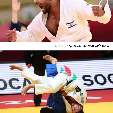
/
יש מדליה, והיא מזהב. מוקי
רויטרס