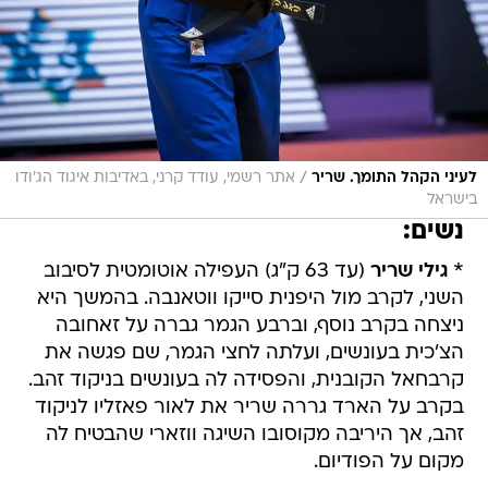
/
לעיני הקהל התומך. שריר
אתר רשמי, עודד קרני, באדיבות איגוד הג’ודו
בישראל
נשים:
*
גילי שריר
(עד 63 ק"ג) העפילה אוטומטית לסיבוב
השני, לקרב מול היפנית סייקו ווטאנבה. בהמשך היא
ניצחה בקרב נוסף, וברבע הגמר גברה על זאחובה
הצ'כית בעונשים, ועלתה לחצי הגמר, שם פגשה את
קרבחאל הקובנית, והפסידה לה בעונשים בניקוד זהב.
בקרב על הארד גררה שריר את לאור פאזליו לניקוד
זהב, אך היריבה מקוסובו השיגה ווזארי שהבטיח לה
מקום על הפודיום.