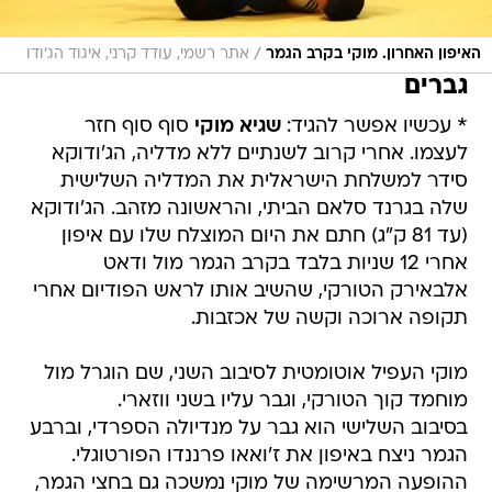
/
האיפון האחרון. מוקי בקרב הגמר
אתר רשמי, עודד קרני, איגוד הג'ודו
גברים
* עכשיו אפשר להגיד:
שגיא מוקי
סוף סוף חזר
לעצמו. אחרי קרוב לשנתיים ללא מדליה, הג'ודוקא
סידר למשלחת הישראלית את המדליה השלישית
שלה בגרנד סלאם הביתי, והראשונה מזהב. הג'ודוקא
(עד 81 ק"ג) חתם את היום המוצלח שלו עם איפון
אחרי 12 שניות בלבד בקרב הגמר מול ודאט
אלבאירק הטורקי, שהשיב אותו לראש הפודיום אחרי
תקופה ארוכה וקשה של אכזבות.
מוקי העפיל אוטומטית לסיבוב השני, שם הוגרל מול
מוחמד קוך הטורקי, וגבר עליו בשני ווזארי.
בסיבוב השלישי הוא גבר על מנדיולה הספרדי, וברבע
הגמר ניצח באיפון את ז'ואאו פרננדו הפורטוגלי.
ההופעה המרשימה של מוקי נמשכה גם בחצי הגמר,