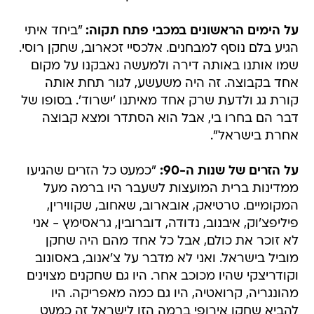
על הימים הראשונים במכבי פתח תקוה:
"ביחד איתי
הגיע בלם נוסף למבחנים. אלכסיי זכארוב, שחקן רוסי.
שמו אותנו באותה דירה ולמעשה נאבקנו על מקום
אחד בקבוצה. זה היה משעשע, לגור תחת אותה
קורת גג ולדעת שרק אחד מאיתנו 'ישרוד'. בסופו של
דבר הם בחרו בי, אבל הוא הסתדר ומצא קבוצה
אחרת בישראל".
על הזרים של שנות ה-90:
"כמעט כל הזרים שהגיעו
ממדינות ברית המועצות לשעבר היו ברמה מעל
המקומיים. טרטיאק, אובארוב, שאחוב, שקווירין,
פיליפצ'וק, איבנוב, נדודה, דוברובין, גראסימץ - אני
לא זוכר את כולם, אבל כל אחד מהם היה שחקן
מוביל בישראל. ואני לא מדבר על צ'אנוב, באסונוב
וקודריצקי שהיו מכוכב אחר. היו גם שחקנים מצוינים
מהונגריה, קרואטיה, היו גם כמה מאפריקה. היו
להביא שחקן אירופי ברמה הזו לישראל זה כמעט