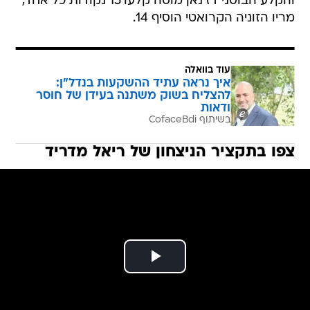
והקלע הבוסני דז'נאן מוסה קלעו 15 נקודות כל אחד,
מריו הזוניה הקרואטי הוסיף 14.
עוד בוואלה
איך נראה עתיד ההשקעות בנדל"ן:
להצליח בשוק משתנה בעידן של חוסר
ודאות
בשיתוף CofaceBdi
צפו בתקציר הניצחון של ריאל מדריד