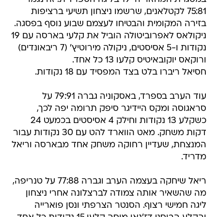
75:81 לקטלאנים, שרשמו ניצחון תשיעי ברציפות
בזירה המקומית והבטיחו לעצמם שבוע נוסף בפסגה.
ניקולאס לאפרוביטולה הוביל את קלעי בארסה עם 19
נקודות ו-5 אסיסטים, ניקולה מירוטיץ' (7 ריבאונדים)
ורוקאס יוקובאיטיס קלעו 13 כל אחד.
חסיאל ריברו בלט בצד המפסיד עם 18 נקודות.
עוד הערב בספרד, באסקוניה גברה 79:91 על
סראגוסה ומקס היידיגר סיפק תרומה יפה לכך,
כשקלע 13 נקודות וחילק 4 אסיסטים בכמעט 24
דקות משחק. מאט הווארד להט עם 30 נקודות עבור
המנצחת, שעדיין רחוקה משחק אחד מבארסה וריאל
מדריד.
ריאל שיחקה בעצמה הערב וגברה 77:88 על טנריפה,
מה שהשאיר אותה צמודה לברצלונה אחרי ניצחון
ליגה חמישי רצוף. הסנטר הצרפתי ונסן פוארייה