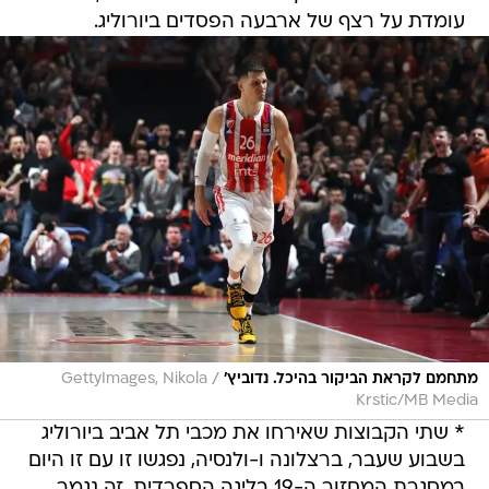
עומדת על רצף של ארבעה הפסדים ביורוליג.
/
מתחמם לקראת הביקור בהיכל. נדוביץ'
GettyImages, Nikola
Krstic/MB Media
* שתי הקבוצות שאירחו את מכבי תל אביב ביורוליג
בשבוע שעבר, ברצלונה ו-ולנסיה, נפגשו זו עם זו היום
במסגרת המחזור ה-19 בליגה הספרדית. זה נגמר