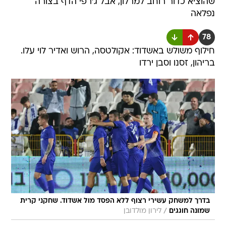
שהוציא כדור רוחב למרלון, אבל ג'רפי הדף בצורה
נפלאה
78
חילוף משולש באשדוד: אקולטסה, הרוש ואדיר לוי עלו.
בריהון, זסנו וסבן ירדו
בדרך למשחק עשירי רצוף ללא הפסד מול אשדוד. שחקני קרית
/
שמונה חוגגים
לירון מולדובן