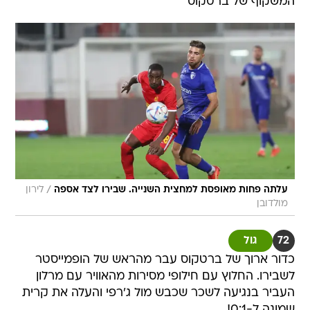
המשקוף של ברטקוס
/
עלתה פחות מאופסת למחצית השנייה. שבירו לצד אספה
לירון
מולדובן
72
גול
כדור ארוך של ברטקוס עבר מהראש של הופמייסטר
לשבירו. החלוץ עם חילופי מסירות מהאוויר עם מרלון
העביר בנגיעה לשכר שכבש מול ג'רפי והעלה את קרית
שמונה ל-0:1!