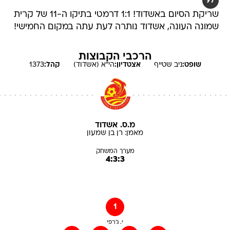
97
שריקת הסיום באשדוד! 1:1 דרמטי בתיקו ה-11 של קרית
שמונה העונה, אשדוד נותרה לעת עתה במקום החמישי!
הרכבי הקבוצות
שופט:
ניב
שטייף
אצטדיון:
הי"א (אשדוד)
קהל:
1373
מ.ס. אשדוד
מאמן:
רן
בן שמעון
מערך המשחק
4:3:3
1
י. ג'רפי