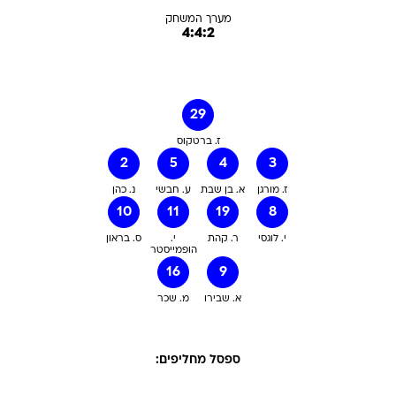
מערך המשחק
4:4:2
29
ז. ברטקוס
2
5
4
3
ז. מורגן
א. בן שבת
ע. חבשי
נ. כהן
10
11
19
8
י. לוגסי
ר. קהת
י.
ס. בראון
הופמייסטר
16
9
א. שבירו
מ. שכר
ספסל מחליפים: