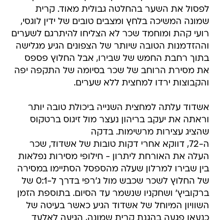
לפסול את השער בהחלטה גבולית מאוד. קרית
שמונה המשיכה בלחץ ומצבים טובים של ידין לוגסי,
רועי קהת ומוחמד שכר לא הצליחו להיתרגם לשערים
וההזדמנות הטובה שיותר של הצפונים הגיע מגלישה
בתוך רחבת החמש של שבירו, אבל החלוץ פספס
את מסירת הרוחב של שכר בסיומה של התקפה יפה
והקבוצות ירדו למחצית ללא שערים.
אשדוד עלתה למחצית השנייה ביכולת טובה יותר
וראתה את יעקב בריהון נעצר מול זיגוס ברטקוס
שהציג עצירות מרשימות. בדקה
ה-72, דווקא אחרי דקות טובות של אשדוד, שכר
העלה את האורחת ליתרון - חילופי מסירות נפלאות
בין שבירו למרלון שעלה מהספסל הסתיימו במסירה
של החלוץ לשכר שכבש מול ג'רפי בדרך ל-0:1 של
ברקוביץ' ושחקניו שנשמר עד הסיום. בתוספת הזמן
השוויון המיוחל של אשדוד הגיע כאשר בעיטה של
כנעאן פגעה בהגנת קרית שמונה, הגיעה לאלעד