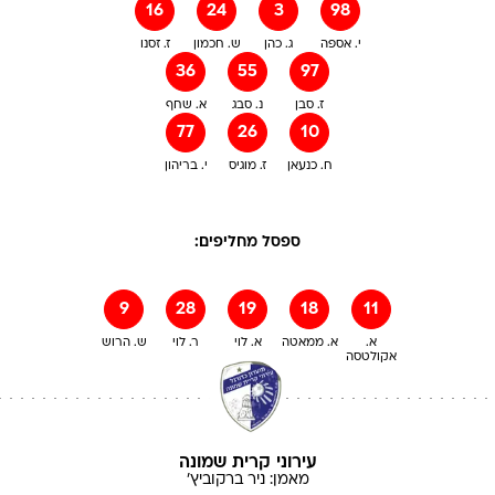
16
24
3
98
י. אספה
ג. כהן
ש. חכמון
ז. זסנו
36
55
97
ז. סבן
נ. סבג
א. שחף
77
26
10
ח. כנעאן
ז. מוגיס
י. בריהון
ספסל מחליפים:
9
28
19
18
11
א.
א. ממאטה
א. לוי
ר. לוי
ש. הרוש
אקולטסה
עירוני קרית שמונה
מאמן:
ניר
ברקוביץ'