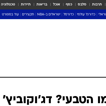
תרבות
סלבס
כסף
אוכל
בריאות
תיירות
טכנולוגיה
ראלי
כדורגל עולמי
כדורסל
ישראלים ב-NBA
תקצירים
עוד בספורט
ליגה אנגלית
ליגת העל
דני אבדיה
מונדיאל 2026
 העל
ליגה ספרדית
דאבל דריבל
NBA
נה
ליגה איטלקית
יורוליג וכדורסל אירופי
טבלאות
ו
ליגה גרמנית
ליגה לאומית
פודקאסטים
ליגה צרפתית
נבחרות ישראל בכדורסל
מסכמים מחזור
שראל
ליגת האלופות
כדורסל נשים
אבא של שבת
ית
הליגה האירופית
מעל הטבעת
דרום אמריקה
סערה בממלכה
טניס
טראש טוק
ספורט אמריקא
 הטבעי? דג'וקוביץ'
פוקר