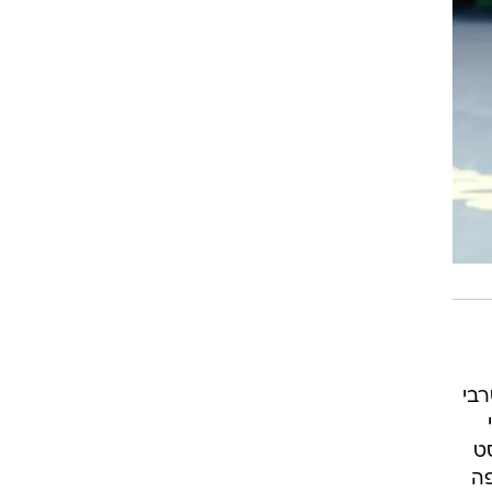
בי
סט
פה