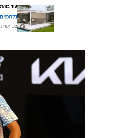
עוד בוואל
נלחמים 
בשיתוף קב