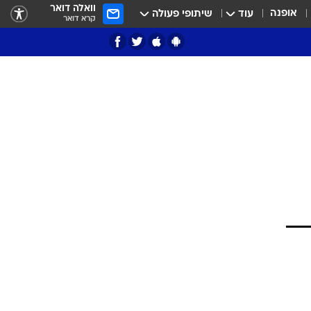
וואלה דואר
אופנה
עוד
שיתופי פעולה
קרא דואר
ציון 3
דאבל דריבל
י