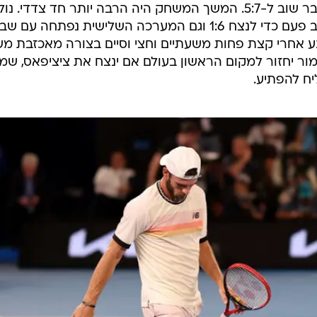
שוויון 5:5. אלא שנולה לא התרגש ושבר שוב ל-5:7. המשך המשחק היה הרבה יותר חד צדדי. נ
שבר מיד בפתיחת הסט השני ואז שוב פעם כדי לנצח 1:6 וגם המערכה השלישית נפתחה ע
כנע אחרי קצת פחות משעתיים וחצי וסיים בצורה מאכזבת מ
אמור יחזור למקום הראשון בעולם אם ינצח את ציציפאס, שמצ
יח להפתיע.