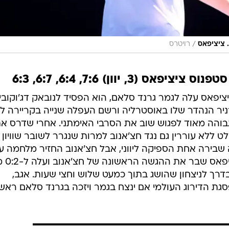
/
 ציציפאס
רויטרס
יפאס עלה לגמר גרנד סלאם, הוא הפסיד לנובאק דג'וקוביץ
ת הטורניר הנהדר שלו באוסטרליה ורשם העפלה שנייה בקריירה ל
גבוהה מאוד לפגוש שוב את הסרבי האימתני. אחרי שדרס א
לט ללא עוררין גם נגד חצ'אנוב למרות שנגרר לשובר שוויון
בירה אחת הספיקה ליווני, אבל חצ'אנוב החזיר מלחמה ע
שובר שוויון בסט השל
רך לניצחון שהושג בתוך כמעט שלוש וחצי שעות. אגב,
גת הדירוג העולמי אם ינצח בגמר ויזכה בגרנד סלאם ראשו