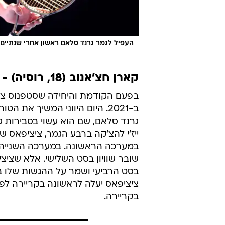
העפיל לגמר גרנד סלאם ראשון אחרי שנתיים.
קארן חצ'אנוב (18, רוסיה) - סטפנוס ציציפאס (3, יוון) 7:6, 6:4, 6:7, 6:3
בפעם הקודמת והיחידה שסטפנוס ציצ
ב-2021. היום היווני המשיך א
גרנד סלאם, שם הוא עשוי בסבירות 
ייז'י להצ'קה ברבע הגמר, ציציפאס ש
במערכה הראשונה. במערכה השנייה ש
בסט הרביעי ושמר על ההגשות שלו בד
ציציפאס יעלה לראשונה בקריירה לפס
בקריירה.