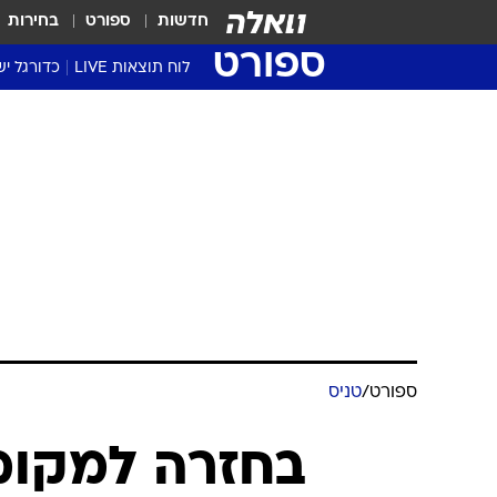
חדשות
ספורט
בחירות
ספורט
לוח תוצאות LIVE
כדורגל יש
ליגת העל Winner
סטט' ליגת
גביע המדי
גביע הטוט
שגרירים
נבחרות י
ליגה לאומ
ליגה א'
ספורט
/
טניס
בחזרה למקומו