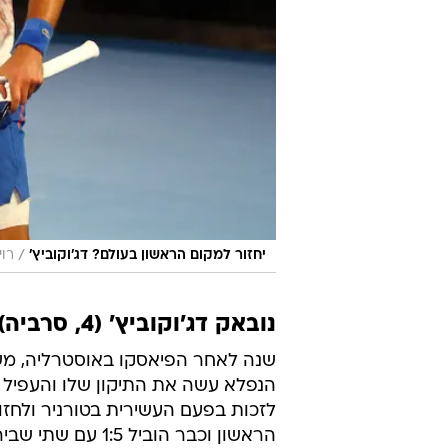
/
יחזור למקום הראשון בעולם? דג'וקוביץ'
רוי
נובאק דג'וקוביץ' (4, סרביה) - טומי פול (35, ארה"ב) 6:7, 1:6, 2:6
שנה לאחר הפיאסקו באוסטרליה, משם
הנפלא עשה את התיקון שלו והעפיל ד
לזכות בפעם העשירית בטורניר ולחזור
הראשון וכבר הובי