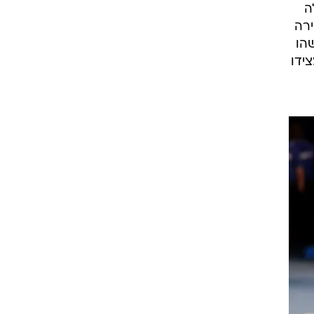
ולה
ם שבירה
שהו
ידו