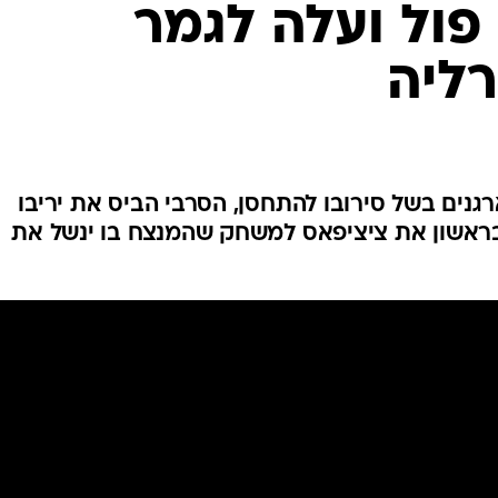
פול ועלה לגמר
ענפים נוספים
לוח שידורים
ליה
החידה של ספור
ארכיון מדורים
כתבו לנו
גנים בשל סירובו להתחסן, הסרבי הביס את יריבו
6, 1:6, 2:6 ויפגוש בראשון את ציציפאס למשחק שהמנצח בו ינשל את