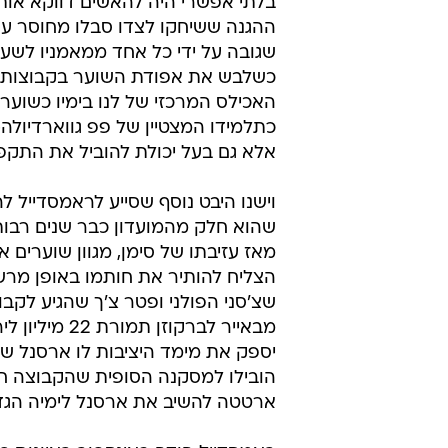
בלתי אפשרי היה להאשים דווקא אותו
ההגנה ששיחקו לצדו סבלו מחוסר עקבי
שגובה על ידי כל אחד ממאמניו לשע
כשלבש את אפודת השוער בקבוצות עמ
האכילס המרכזי של לנו בימיו כשוער
כתלמידו המצטיין של פפ גווארדיולה
אלא גם בעל יכולת להוביל את התקפת
וישנו היבט נוסף שסייע לראמסדייל ל
שהוא חלק מהמועדון כבר שנים רבות- 
מאז עזיבתו של סימן, מגוון שוערי
הצליח להותיר את חותמו באופן מרשי
שצ'סני הפולני ופטר צ'ך שהגיע לק
מבאייר לברקו
יספק את מימד היציבות לו ארסנל ש
הובילו למסקנה הסופית שהקבוצה ח
ארטטה להשיב את ארסנל לימיה הגדו