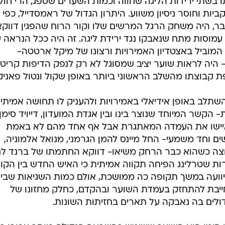
 בשתי ירידות הליגה שחווה וכמות השערים שספג, הרי חולי
ות וחוסר ניסיון משווע. היתרון הגדול של ראמסדייל, כפי
בר, היה משחק הרגל המרשים שלו וקור הרוח שהפגין דווקא
וסות מתח שנאבקו נגד ירידת ליגה. זה היה ככל הנראה 
 המוביל באצטדיון האמירויות ורצונו של מיקל ארטטה-
- היה לראות שוער יציב שמסוגל לא רק לנפק הדיפות קריטי
 קבוצתו מהשלב הראשוני ביותר באופן שקול ונטול פאניק
השתלב באופן אידיאלי באמירויות ולהעניק לו תחושה אמיתי
הקשר המיוחד שנוצר בינו ובין אגדת המועדון, דייויד סימן.
ם איישו את העמדה המאתגרת אבל אף אחד מהם לא באמת
ם וחד משמעי- החל מיינס להמן הגרמני, מנואל אלמוניה,
בוצה כשהוא כבר הרחק משיאו- דווקא החתמתו של ברנד לנ
זן תמורת 22 מיליון לירות שטרלינג הפיחה תקווה אמיתית כי האיש החדש בין הק
יוועה במשך תקופה כה ממושכת, אולם כמות השגיאות שבי
ייבת להתחזק בעמדת השוער ובהקדם, כחלק מחזונו של
לים בה נאבקה על תארים בחזיתות השונות.