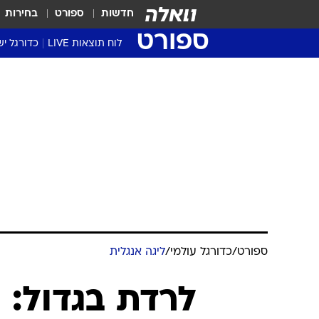
חדשות
ספורט
בחירות
ספורט
לוח תוצאות LIVE
כדורגל יש
ליגת העל Winner
סטט' ליגת
גביע המדי
גביע הטוט
שגרירים
נבחרות י
ליגה לאומ
ליגה א'
ספורט
/
כדורגל עולמי
/
ליגה אנגלית
לרדת בגדול: 