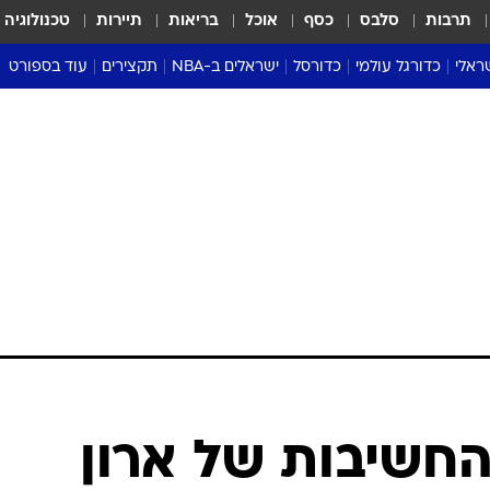
תרבות
סלבס
כסף
אוכל
בריאות
תיירות
טכנולוגיה
ראלי
כדורגל עולמי
כדורסל
ישראלים ב-NBA
תקצירים
עוד בספורט
ליגה אנגלית
ליגת העל
דני אבדיה
מונדיאל 2026
 העל
ליגה ספרדית
דאבל דריבל
NBA
נה
ליגה איטלקית
יורוליג וכדורסל אירופי
טבלאות
ו
ליגה גרמנית
ליגה לאומית
פודקאסטים
ליגה צרפתית
נבחרות ישראל בכדורסל
מסכמים מחזור
שראל
ליגת האלופות
כדורסל נשים
אבא של שבת
ית
הליגה האירופית
מעל הטבעת
דרום אמריקה
סערה בממלכה
טניס
טראש טוק
ספורט אמריקא
החשיבות של ארון
פוקר