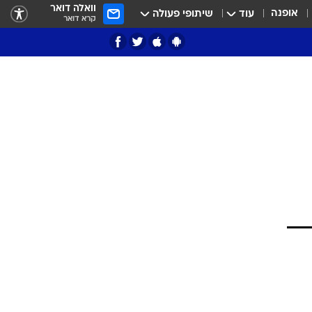
וואלה דואר
אופנה
עוד
שיתופי פעולה
קרא דואר
ציון 3
דאבל דריבל
י