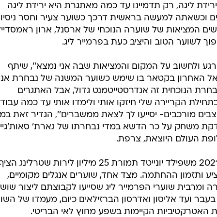
רידת ליגה, רק תדמיינו עד כמה מאתגרת היא ירידת ליגה
נים וכשאתה למעשה בראשית דרכך כשוער צעיר וחסר ניסיון
יתה עד לפני בסך הכל 18 חודשים המציאות של שוערה הנוכחי של ארסנל, ארון ראמסדייל
פוך לשוער הטוב והיציב כעת בפרמייר ליג.
 רגע ולחשוב על המקום והמציאות שבה אני נמצא'', שיתף
אל האחרון בקטאר בו שימש כשוער המשנה של נבחרת אנגל
בחרת הנוכחית זה אנדרסטייטמנט גדול, אבל האתגרים
ילת הקריירה שלי חיזקו אותי ולימדו אותי עד כמה עבוד
בים מורכבים- יסייעו לך לצאת ממשברים'', הגדיר זאת במד
 לדקת משחק על כר הדשא במדי נבחרתו של גארת' סאות'גיי
פת העולם היוצאת, צרפת.
החתמתו של השוער בן ה-24 בקיץ 2021 משפילד יונייטד תמורת 25 מיליון לירות שטרלינג הצי
ע ותזמון ההחתמה. מצד אחד, שוערים אנגלים מקומיים,
 ומרבית שוערי הפרמייר ליג שסייעו לקבוצתם ליצור שוש
 בעבר ועד אליסון ואדרסון הברזילאים כיום, מעמדו של השו
ת האטרקטיביות הקיימות בשפע מחוץ לאי הבריטי.