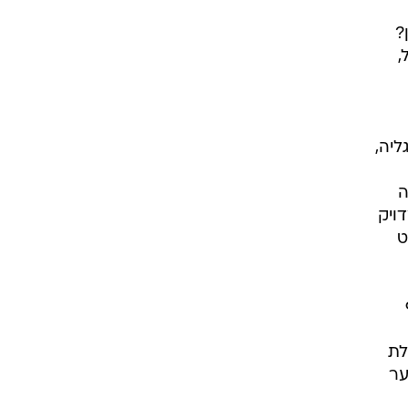
?
,
יה,
ה
ויק
ט
ף
לת
ער