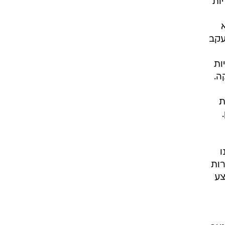
ות
עקב
ות
ה.
ת
ו
ורות
צע