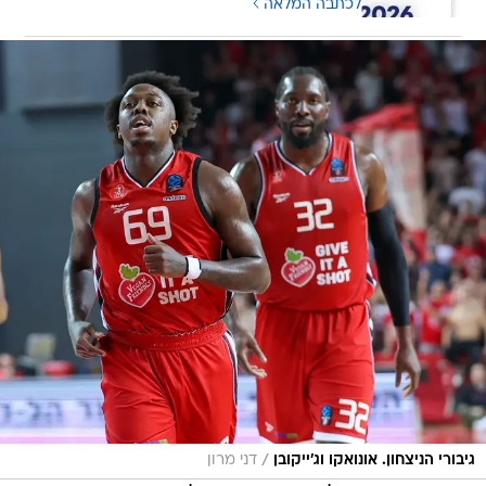
לכתבה המלאה
/
גיבורי הניצחון. אונואקו וג'ייקובן
דני מרון