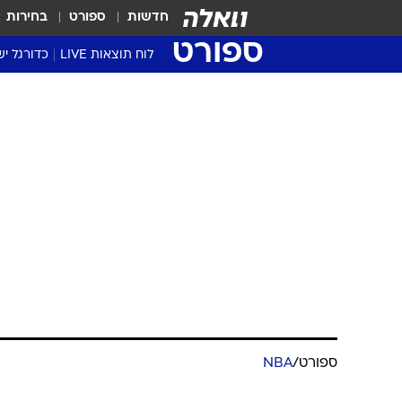
חדשות
ספורט
בחירות
ספורט
לוח תוצאות LIVE
כדורגל יש
ליגת העל Winner
סטט' ליגת
גביע המדי
גביע הטוט
שגרירים
נבחרות י
ליגה לאומ
ליגה א'
ספורט
/
NBA