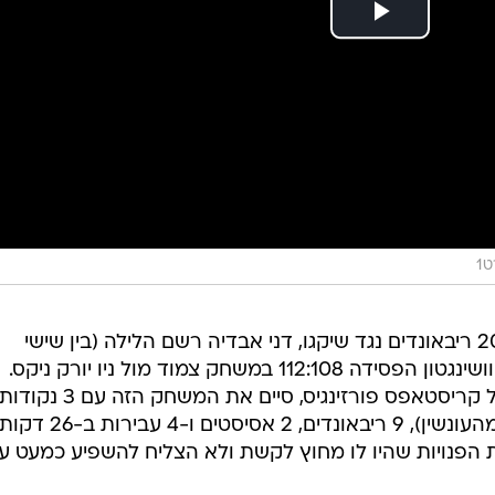
1
יומיים אחרי שרשם שיא קריירה עם 20 ריבאונדים נגד שיקגו, דני אבדיה רשם הלילה (בין שישי
לשבת) הופעה פושרת במשחק שבו וושינגטון הפסידה 112:108 במשחק צמוד מול ניו יורק ניקס.
מ-5 מהשדה, 0 מ-4 משלוש, 1 מ-1 מהעונשין), 9 ריבאונדים, 2 אסיסטים ו-4 עבירות ב-26 דקו
הפנויות שהיו לו מחוץ לקשת ולא הצליח להשפיע כמעט ע