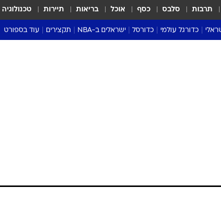
תרבות
סלבס
כסף
אוכל
בריאות
תיירות
טכנולוגיה
ראלי
כדורגל עולמי
כדורסל
ישראלים ב-NBA
תקצירים
עוד בספורט
ליגה אנגלית
ליגת העל
דני אבדיה
מונדיאל 2026
 העל
ליגה ספרדית
דאבל דריבל
NBA
נה
ליגה איטלקית
יורוליג וכדורסל אירופי
טבלאות
ו
ליגה גרמנית
ליגה לאומית
פודקאסטים
ליגה צרפתית
נבחרות ישראל בכדורסל
מסכמים מחזור
שראל
ליגת האלופות
כדורסל נשים
אבא של שבת
ית
הליגה האירופית
מעל הטבעת
דרום אמריקה
סערה בממלכה
טניס
טראש טוק
ספורט אמריקא
פוקר