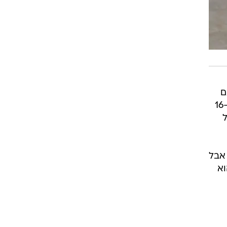
ם
34 נקודות, כולל שתי זריקות עונשין קריטיות כשנותרו 13.9 שניות לסיום. ג'וליוס רנדל הוסיף 23 ו-16
שחק אבל
4 נקודות כשהוא