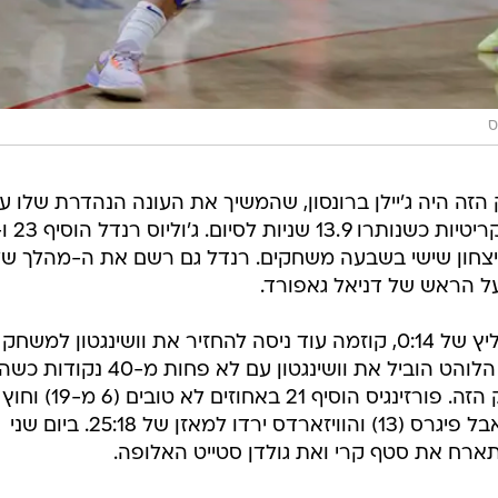
ס
זה היה ג'יילן ברונסון, שהמשיך את העונה הנהדרת שלו ע
ניצחון שישי בשבעה משחקים. רנדל גם רשם את ה-מהלך של
 הראש של דניאל גאפורד.
הניקס פתחו את הרבע הרביעי עם בליץ של 0:14, קוזמה עוד ניסה להחזיר את וושינגטון למ
החטיא זריקת עונשין קריטית. קוזמה הלוהט הוביל את וושינגטון עם לא פחות מ-0
לוקח לא פחות מ-27 זריקות במשחק הזה. פורזינגיס הוסיף 21 באחוזים לא טובים (6 מ-19) וחוץ
מהשניים האלו רק קיספרט קלע בדאבל פיגרס (13) והוויזארדס ירדו למאזן של 25:18. ביום שני