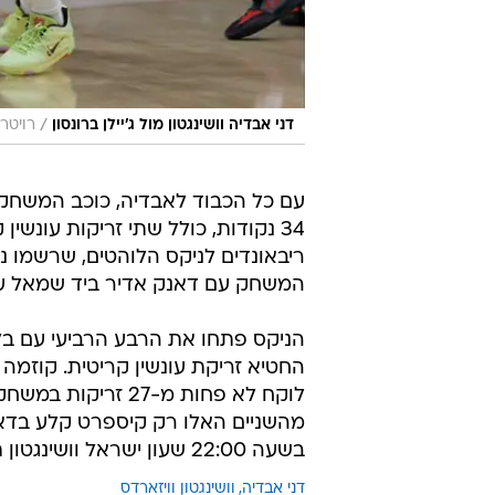
/
דני אבדיה וושינגטון מול ג'יילן ברונסון
רויטר
עם כל הכבוד לאבדיה, כוכב המשחק ה
ריבאונדים לניקס הלוהטים, שרשמו 
המשחק עם דאנק אדיר ביד שמאל על
בשעה 22:00 שעון ישראל וושינגטון תארח את סטף קרי ואת גולדן סטייט האלופה.
דני אבדיה
וושינגטון וויזארדס