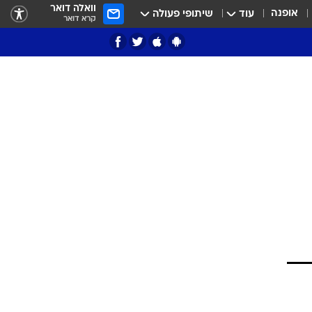
וואלה דואר
אופנה
עוד
שיתופי פעולה
קרא דואר
ציון 3
דאבל דריבל
י