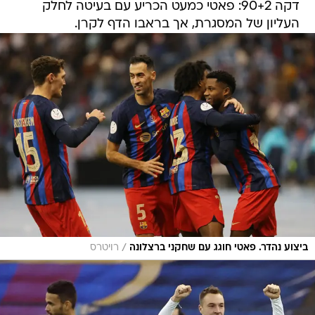
דקה 90+2: פאטי כמעט הכריע עם בעיטה לחלק
העליון של המסגרת, אך בראבו הדף לקרן.
/
ביצוע נהדר. פאטי חוגג עם שחקני ברצלונה
רויטרס