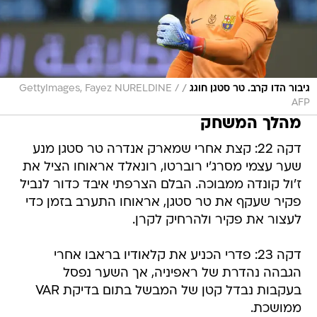
/
גיבור הדו קרב. טר סטגן חוגג
GettyImages, Fayez NURELDINE /
AFP
מהלך המשחק
דקה 22: קצת אחרי שמארק אנדרה טר סטגן מנע
שער עצמי מסרג'י רוברטו, רונאלד אראוחו הציל את
ז'ול קונדה ממבוכה. הבלם הצרפתי איבד כדור לנביל
פקיר שעקף את טר סטגן, אראוחו התערב בזמן כדי
לעצור את פקיר ולהרחיק לקרן.
דקה 23: פדרי הכניע את קלאודיו בראבו אחרי
הגבהה נהדרת של ראפיניה, אך השער נפסל
בעקבות נבדל קטן של המבשל בתום בדיקת VAR
ממושכת.