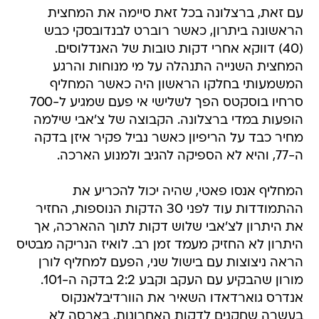
עם זאת, ברצלונה בכל זאת סיימה את המחצית
הראשונה ביתרון, כאשר רוברט לבנדובסקי כבש
(40) דווקא אחרי דקות טובות של האנדלוסים.
המחצית השנייה התנהלה על מי מנוחות והרגע
המשמעותי בחלקו הראשון היה כאשר המחליף
סרחיו בוסקטס הפך לשלישי אי פעם שמגיע ל-700
הופעות במדי ברצלונה. הקבוצה של צ'אבי שילמה
מחיר כבד על הריפיון כאשר נביל פקיר איזן בדקה
ה-77, והיא לא הספיקה להגיב ולמנוע הארכה.
המחליף אנסו פאטי, שהיה יכול להכריע את
ההתמודדות עוד לפני 30 הדקות הנוספות, החזיר
את היתרון לצ'אבי שלוש דקות לתוך ההארכה, אך
היתרון לא החזיק מעמד זמן רב. לואיז הנריקה מבטיס
הראה ניצוצות עם בישול שני, הפעם למחליף לורן
מורון שהבקיע עם העקב וקבע 2:2 בדקה ה-101.
אנדרס גוארדאדו השאיר את הוורדיבלאנקוס
בעשרה שחקנים לדקות האחרונות, בארסה לא