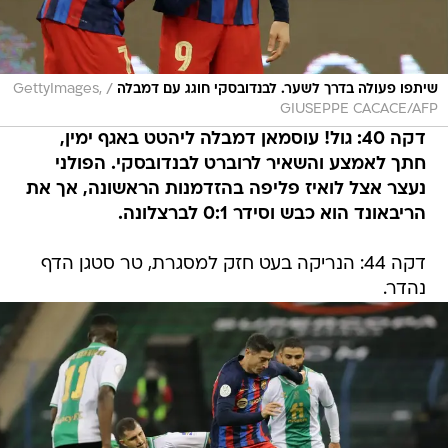
/
שיתפו פעולה בדרך לשער. לבנדובסקי חוגג עם דמבלה
GettyImages,
GIUSEPPE CACACE/AFP
דקה 40: גול! עוסמאן דמבלה ליהטט באגף ימין,
חתך לאמצע והשאיר לרוברט לבנדובסקי. הפולני
נעצר אצל לואיז פליפה בהזדמנות הראשונה, אך את
הריבאונד הוא כבש וסידר 0:1 לברצלונה.
דקה 44: הנריקה בעט חזק למסגרת, טר סטגן הדף
נהדר.