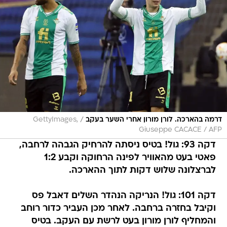
/
דרמה בהארכה. לורן מורון אחרי השער בעקב
GettyImages,
Giuseppe CACACE / AFP
דקה 93: גול! בטיס ניסתה להרחיק הגבהה לרחבה,
פאטי בעט מהאוויר לפינה הרחוקה וקבע 1:2
לברצלונה שלוש דקות לתוך ההארכה.
דקה 101: גול! הנריקה הנהדר השלים דאבל פס
וקיבל בחזרה ברחבה. לאחר מכן העביר כדור רוחב
והמחליף לורן מורון בעט לרשת עם העקב. בטיס