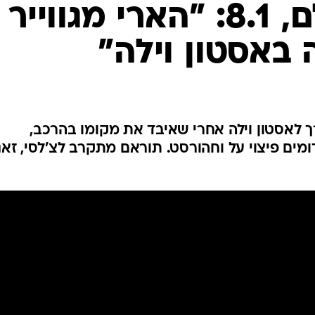
ענפים נוספים
העברות בעולם, 8.1: "הארי מגווייר
לוח שידורים
באסטון וילה"
החידה של ספור
ארכיון מדורים
כתבו לנו
רך לאסטון וילה אחרי שאיבד את מקומו בהרכב,
ם פיצוי על וחהורסט. תוראם מתקרב לצ'לסי, זאני