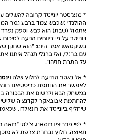
* מנצ'סטר יונייטד קרובה להשלים
ההולנדי (שכבש צמד ברבע גמר המונ
אתמול (שבת) הוא כבש וספק נפרד 
ויונייטד על פי דיווחים הגיעה לסיכו
בשיקטאש אמר היום: "הוא שחקן שלנו,
עם ברנלי, ואז ברנלי תנהל איתנו את 
על התרת חוזהו".
* אל נאסר הודיעה לחלוץ שלה
וינס
לאפשר את החתמת כריסטיאנו רונאלד
להחתמת אבובאקר לקדנציה שלישית ב
שיחליף ביונייטד את רונאלדו, שכא
* לפי פבריציו רומאנו, צ'לסי "רואה ב
תאוצה. חלוץ נבחרת צרפת לא מוכן ל