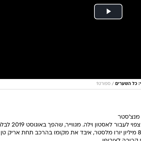
/
: כל השערים
ספורט1
talkSPOR": בלם מנצ'סטר
יונייטד ונבחרת אנגליה, הארי מגווייר, צפוי לעבור לאסטון וילה. מגווייר, שהפך
היקר בהיסטוריה כשנרכש תמורת 80 מיליון יורו מלסטר, איבד את מקומו בהרכב תחת אריק טן
 קרובה לצירופו.