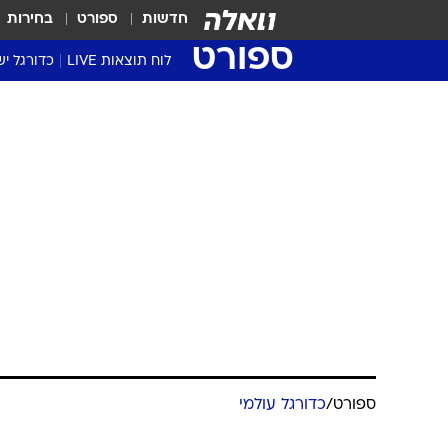
חדשות
ספורט
בחירות
ספורט
לוח תוצאות LIVE
כדורגל יש
ליגת העל Winner
סטט' ליגת
גביע המדי
גביע הטוט
שגרירים
נבחרות י
ליגה לאומ
ליגה א'
ספורט
/
כדורגל עולמי