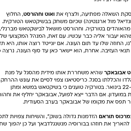
 עסקת השאלה מפתיעה, ולצרף את
ואוט וחהורסט
, החלוץ
דיאל מול ארגנטינה) שכיום משחק בבשיקטאש הטורקית.
מהאוהדים בטורקיה. וחהורסט מושאל לבישקטאש מברנלי,
ם שהוא יעבור אליה כבר עכשיו. עם זאת, המנהל המקצועי של
 החוזה שלו עד תום העונה. אם יונייטד רוצה אותו, היא ת
תנאי העזיבה. אחרת, הוא יישאר כאן עד סוף העונה. נרצה פי
נט אבובאקר
שהיא משחררת אותו מידית מהסגל על מנת
ו והכללתו בסגל. כריסטיאנו צפוי לסיים את עונש ההרחק
במשחק הבא ולרשום את הבכורה ב-22 בינואר. בטורקיה טוענים כי בשיקטאש במשא ומתן
מועדון. אם הדבר ייצא לפועל, אבובאקר יחליף את וחהור
מור תפס את מקומו של אבובאקר בערב הסעודית.
מרכוס תוראם
הזדמנות גדולה בשוק", והשיחות צפויות לתפ
האריך את חוזהו בבורוסיה מנשנגלדבאך ועל כן יהפוך שח