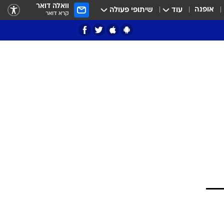
וואלה דואר
אופנה
עוד
שיתופי פעולה
קרא דואר
ציון 3
דאבל דריבל
י