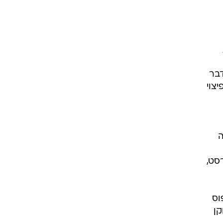
דבר
צוי
ה
סט,
וס
קן