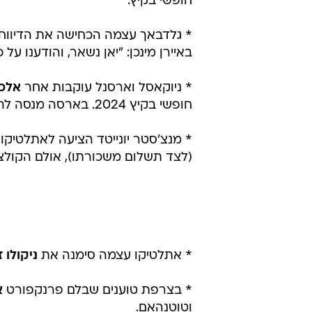
חופשי בקיץ.
* גלדבאך עצמה הכחישה את הדיווחי
באיירן מינכן: "יאן נשאר, והודענו על 
* ניוקאסל וארסנל עוקבות אחר
אלכ
חופשי בקיץ 2024. בארסה מנסה להאריך את חוזהו עד 2027, עם סעיף שחרור של 500 מיליון יורו.
* מנצ'סטר יונייטד הציעה לאתלטיקו מדריד 4 מיליון יורו 
(לצד תשלום משכורתו), אולם הקולצ'ונרוס דורשי
* אתלטיקו עצמה סימנה את
ניקולו ז
* בצרפת טוענים שבלם פרנקפורט
א
וטוטנהאם.