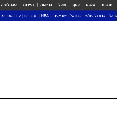
תרבות
סלבס
כסף
אוכל
בריאות
תיירות
טכנולוגיה
ראלי
כדורגל עולמי
כדורסל
ישראלים ב-NBA
תקצירים
עוד בספורט
ליגה אנגלית
ליגת העל
דני אבדיה
מונדיאל 2026
 העל
ליגה ספרדית
דאבל דריבל
NBA
נה
ליגה איטלקית
יורוליג וכדורסל אירופי
טבלאות
ו
ליגה גרמנית
ליגה לאומית
פודקאסטים
ליגה צרפתית
נבחרות ישראל בכדורסל
מסכמים מחזור
שראל
ליגת האלופות
כדורסל נשים
אבא של שבת
ית
הליגה האירופית
מעל הטבעת
דרום אמריקה
סערה בממלכה
טניס
טראש טוק
ספורט אמריקא
פוקר