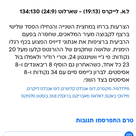
ל.א. לייקרס (19:13) - שארלוט (24:9) 134:130
הצרעות ברחו במחצית השנייה והנחילו הפסד שלישי
ברצף לקבוצה מעיר המלאכים, שחסרה בפעם
הרביעית ברציפות את אנתוני דייויס הפצוע בכף רגלו
הימנית. שלושה שחקנים של ההורנטס קלעו מעל 20
נקודות: פי ג'יי וושינגטון 24, וטרי רוז'יר ולאמלו בול
23 כל אחד, כשהאחרון גם הוסיף 8 ריבאונדים ו-8
אסיסטים. לברון ג'יימס סיים עם 34 נקודות ו-8
אסיסטים בצד השני.
פילדלפיה סיקסרס
לוס אנג'לס קליפרס
לוס אנג'לס לייקרס
מילווקי באקס
דאלאס מאבריקס
ברוקלין נטס
בוסטון סלטיקס
טרם התפרסמו תגובות