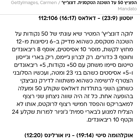
/
הפציץ 50 על השכנה הטקסנית. דונצ'יץ'
GettyImages, Carmen
Mandato
יוסטון (23:9) - דאלאס (16:17) 112:106
לוקה דונצ'יץ' המטיר שיא עונתי של 50 נקודות על
השכנה מטקסס, כשהוא מדייק ב-6 ניסיונות מ-12
מחוץ לקשת, מוסר 10 אסיסטים, אוסף 8 ריבאונדים
וחוטף 3 כדורים. רק לברון ג'יימס, ריק בארי וג'ייסון
טייטום סיימו משחק עם 50+ נקודות, 5+ ריבאונדים
ו-5+ אסיסטים כשהם בני 23 ומטה, ועכשיו הסלובני
הצטרף לרשימה כשהוא משתווה לדירק נוביצקי
כשחקן השני בתולדות דאלאס שקולע 50 ומעלה
בהופעה אחת. כל זה היה שווה ניצחון שני רצוף
למאבריקס והפסד חמישי רצוף לרוקטס, אותו לא
הצליח למנוע ג'בארי סמית' ג'וניור למרות שקלע 24
וקטף 10 ריבאונדים.
אוקלהומה סיטי (19:14) - ניו אורלינס (12:20)