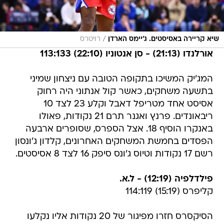
/
שיא קריירה באסיסטים. ג'יימס הארדן
רויטרס
אורלנדו (21:13) - סן אנטוניו (22:10) 113:133
המג'יק המשיכו בתקופה הטובה עם ניצחון שמיני
בתשעה משחקים, כאשר קול אנתוני היה רחוק
אסיסט אחד מטריפל דאבל וקלע 23 לצד 10
ריבאונדים. פרנץ ואגנר תרם 21 נקודות, פאולו
באנקרו הוסיף 18. אצל הספרס, שסופרים ארבעה
הפסדים בחמשת המשחקים האחרונים, קלדון ג'ונסון
רשם 17 נקודות וטיוס ג'ונס סיפק 16 לצד 8 אסיסטים.
פילדלפיה (12:19) - ל.א.
קליפרס (15:19) 114:119
הסיקסרס חזרו מפיגור של 20 נקודות אליו נקלעו