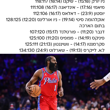
ניו יורק (15:18) - שיקגו (18:14) 118:117
מיאמי (17:16) - אינדיאנה (16:17) 111:108
יוסטון (23:9) - דאלאס (16:17) 112:106
אוקלהומה סיטי (19:14) - ניו אורלינס (12:20) 128:125
בתום הארכה
דנבר (11:20) - פורטלנד (15:17) 107:120
פיניקס (14:19) - ממפיס (11:20) 125:100
סקרמנטו (14:17) - וושינגטון (21:13) 125:111
ל.א. לייקרס (19:13) - שארלוט (24:9) 134:130