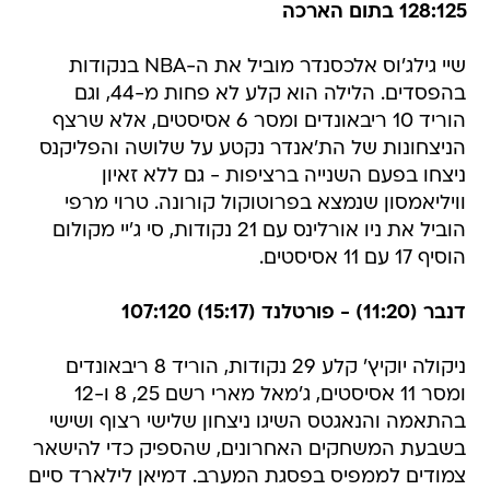
128:125 בתום הארכה
שיי גילג'וס אלכסנדר מוביל את ה-NBA בנקודות
בהפסדים. הלילה הוא קלע לא פחות מ-44, וגם
הוריד 10 ריבאונדים ומסר 6 אסיסטים, אלא שרצף
הניצחונות של הת'אנדר נקטע על שלושה והפליקנס
ניצחו בפעם השנייה ברציפות - גם ללא זאיון
וויליאמסון שנמצא בפרוטוקול קורונה. טרוי מרפי
הוביל את ניו אורלינס עם 21 נקודות, סי ג'יי מקולום
הוסיף 17 עם 11 אסיסטים.
דנבר (11:20) - פורטלנד (15:17) 107:120
ניקולה יוקיץ' קלע 29 נקודות, הוריד 8 ריבאונדים
ומסר 11 אסיסטים, ג'מאל מארי רשם 25, 8 ו-12
בהתאמה והנאגטס השיגו ניצחון שלישי רצוף ושישי
בשבעת המשחקים האחרונים, שהספיק כדי להישאר
צמודים לממפיס בפסגת המערב. דמיאן לילארד סיים