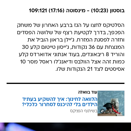
בוסטון (10:23) - מינסוטה (17:16) 109:121
הסלטיקס לחצו על הגז ברבע האחרון של משחק
הפכפך, בדרך לקטיעת רצף של שלושה הפסדים
וחזרה לפסגת המזרח. ג'יילן בראון הוביל את
המנצחת עם 36 נקודות, ג'ייסון טייטום קלע 30
והוריד 8 ריבאונדים, בעוד אנתוני אדוארדס קלע
כמות זהה אצל הוולבס ודיאנג'לו ראסל מסר 10
אסיסטים לצד 21 הנקודות שלו.
עוד בוואלה
הלוואה לחינוך: איך להשקיע בעתיד
הילדים בלי להיכנס לסחרור כלכלי?
בשיתוף הפניקס