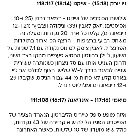
ניו יורק (15:18) - שיקגו (18:14) 118:117
שלושת הכוכבים של שיקגו - דמאר דרוזן (25 ו-10
אסיסטים), זאק לאבין (33) וניקולה ווצ'ביץ' (21 ו-12
ריבאונדים), קלעו כל אחד 20 נקודות ומעלה זה
משחק רביעי ברציפות - הרצף הכי ארוך בתולדות
הפרנצ'ייז. לאבין צימק למינוס נקודה עם 7.1 שניות על
השעון, ג'יילן ברונסון החטיא פעמיים מהקו בצד השני,
ודרוזן העניש אותו עם סל ניצחון כשנותרה עשירית
שנייה לבאזר בדרך ל-W שלישי רצוף לבולס. אר ג'יי
בארט קלע לא פחות מ-44 עבור הניקס, שקיבלו 29
ו-12 ריבאונדים ומג'וליוס רנדל.
מיאמי (17:16) - אינדיאנה (16:17) 111:108
איזה מופע סיפק טייריס הליברטון. הגארד הצעיר של
הפייסרס הפגיז הלילה שיא קריירה של 43 נקודות,
כולל שיא מועדון של 10 שלשות, כאשר האחרונה