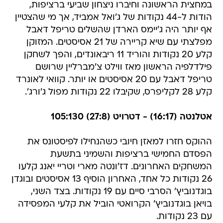
במחצית הראשונה וחיברו ניצחון שביעי ברציפות,
הודות ל-44 נקודות של ג'ואל אמביד, אך מי שהצטיין
אף יותר היה ג'יימס הארדן שהשלים טריפל דאבל
מפלצתי עם שיא קריירה של 21 אסיסטים. המזוקן
קלע 20 נקודות והוריד 11 ריבאונדים, והפך לשחקן
פילדלפיה הראשון מאז ווילט צ'מברליין שרושם
טריפל דאבל עם 20 אסיסטים או יותר. קוואי לאונרד
קלע 28 לקליפרס, שקיבלו 22 נקודות מפול ג'ורג'.
אטלנטה (16:17) - דטרויט (27:8) 105:130
ההוקס חזרו למאזן חיובי כשהנחילו לפיסטונס את
הפסדם החמישי ברציפות והשמיני בתשעת
המשחקים האחרונים. דז'ונטה מארי וטריי יאנג קלעו
26 נקודות כל אחד, האחרון הוסיף 13 אסיסטים ובוגדן
בוגדנוביץ' הסרבי סיים עם 19 נקודות. בצד השני,
בויאן בוגדנוביץ' הקרואטי הוביל את קלעי המפסידה
עם 23 נקודות.