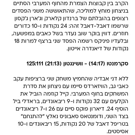
הקרב בין קבוצות הצמרת מהחוף המערבי הסתיים
בניצחון מוחץ למוליכה, שהתאוששה משני הפסדים
רצופים בהובלתם של ברנדון קלארק וג'ארן ג'קסון
שרשמו דאבל-דאבל זהה: 24 נקודות ו-10 כדורים
חוזרים. דווין בוקר שוב נעדר בשל כאבים במפשעה,
ובלעדיו פיניקס רשמה הפסד שני ברצף למרות 18
נקודות של דיאנדרה אייטון.
סקרמנטו (14:17) - וושינגטון (21:13) 125:111
ללא דני אבדיה שהחמיץ משחק שני ברציפות עקב
כאבי גב, הוויזארדס סיימו עם ניצחון את סדרת
המשחקים בחוף המערבי. קייל קוזמה הוביל את
הקלעים עם 32 נקודות ו-9 ריבאונדים, בראדלי ביל
הוסיף 24. דיארון פוקס סיים עם 26 ו-7 ריבאונדים
בצד השני, ודומנטאס סאבוניס נאלץ "להתנחם"
בטריפל דאבל של 20 נקודות, 15 ריבאונדים ו-10
אסיסטים.