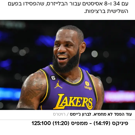
עם 34 ו-8 אסיסטים עבור הבלייזרס, שהפסידו בפעם
השלישית ברציפות.
/
עוד הפסד לא מחמיא. לברון ג'יימס
רויטרס
פיניקס (14:19) - ממפיס (11:20) 125:100