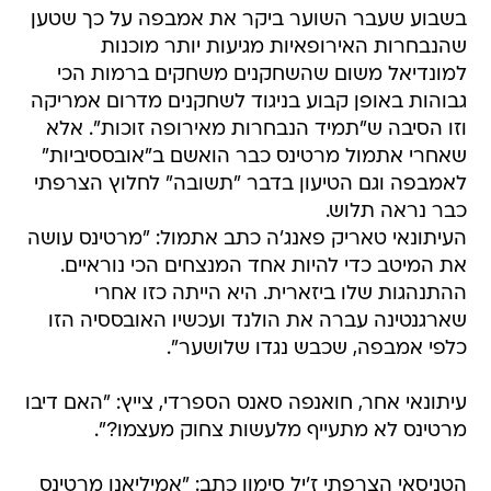
בשבוע שעבר השוער ביקר את אמבפה על כך שטען
שהנבחרות האירופאיות מגיעות יותר מוכנות
למונדיאל משום שהשחקנים משחקים ברמות הכי
גבוהות באופן קבוע בניגוד לשחקנים מדרום אמריקה
וזו הסיבה ש"תמיד הנבחרות מאירופה זוכות". אלא
שאחרי אתמול מרטינס כבר הואשם ב"אובססיביות"
לאמבפה וגם הטיעון בדבר "תשובה" לחלוץ הצרפתי
כבר נראה תלוש.
העיתונאי טאריק פאנג'ה כתב אתמול: "מרטינס עושה
את המיטב כדי להיות אחד המנצחים הכי נוראיים.
ההתנהגות שלו ביזארית. היא הייתה כזו אחרי
שארגנטינה עברה את הולנד ועכשיו האובססיה הזו
כלפי אמבפה, שכבש נגדו שלושער".
עיתונאי אחר, חואנפה סאנס הספרדי, צייץ: "האם דיבו
מרטינס לא מתעייף מלעשות צחוק מעצמו?".
הטניסאי הצרפתי ז'יל סימון כתב: "אמיליאנו מרטינס