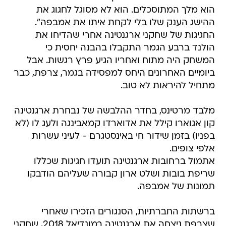
הוא מלך המתוסכלים. הוא לא מסוגל לחגוג את
ההישג הענק שלו בלי לקחת איתו את אמבפה".
החגיגות של שחקני ארגנטינה אחרי שהדיחו את
הולנד ברבע הגמר התקבלו בהבנה יחסית כי
המשחק היה מתוח ואחריו הגיע פרץ רגשות. אבל
ביומיים האחרונים היחס למפסידה בגמר, צרפת, כבר
מתחיל להיראות לא טוב.
מלבד מרטינס, בחדר ההלבשה של נבחרת ארגנטינה
קון אגוארו קילל את אדוארדו קמאבינגה ולעג לו (לא
בפניו) בזמן שידור חי באינסטגרם - לעיני עשרות
אלפי צופים.
אתמול ברחובות ארגנטינה תועדו חגיגות שכללו
שריפת בובות ושלט ארון קבורה שעליהם הודבקו
תמונות של אמבפה.
ברשתות החברתיות, הסנגורים הזכירו שאחרי
שצרפת ניצחה את ארגנטינה במונדיאל 2018, שחקני