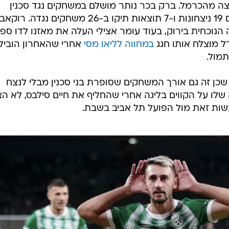
גשים עומד על 2:26 לקבוצה מהכרמל. ברק בכר נותר מושלם במשחקים נגד סכנין
במפעל הבכיר בכדורגל הישראלי, עם 19 ניצחונות ו-7 תוצאות תיקו ב-26 משחקים נג
נוכחית בירוק, בעוד עומר אצילי העלה את מאזנו לדו ספ
דל מוצלח אותו חגג
במחווה לליאו מסי
אחרי שהאחרון הוביל
תמול.
 הערב, שכן זה גם אורך המשחקים שסופרת בני סכנין מבלי לנצח
שלו על הקווים בליגה אחרי שהחליף את חיים סילבס, לא הצ
עשות זאת מול הפועל תל אביב בשבת.