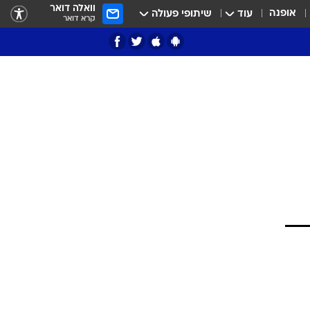
וואלה דואר
אופנה
עוד
שיתופי פעולה
קרא דואר
ציון 3
דאבל דריבל
י