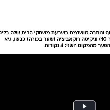
ענפים נוספים
לוח שידורים
החידה של ספור
ארכיון מדורים
כתבו לנו
צוף ונותרה מושלמת בשבעת משחקי הבית שלה בליג
העונה. דין דוד, עומר אצילי (שער 10) וניקיטה רוקאביציה (שער בכורה) כבשו, גיא
מהמקום השני: 4 נקודות