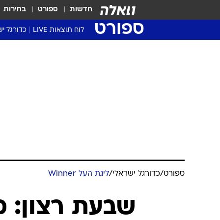
חדשות
ספורט
בחירות
ספורט
לוח תוצאות LIVE
כדורגל יש
ליגת העל Winner
סטט' ליגת
גביע המדי
גביע הטוט
שגרירים
נבחרות י
ליגה לאומ
ליגה א'
ספורט
/
כדורגל ישראלי
/
ליגת העל Winner