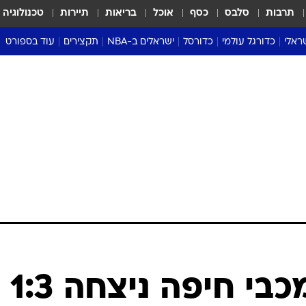
תרבות
סלבס
כסף
אוכל
בריאות
תיירות
טכנולוגיה
ראלי
כדורגל עולמי
כדורסל
ישראלים ב-NBA
תקצירים
עוד בספורט
ליגה אנגלית
ליגת העל
דני אבדיה
מונדיאל 2026
 העל
ליגה ספרדית
דאבל דריבל
NBA
נה
ליגה איטלקית
יורוליג וכדורסל אירופי
טבלאות
ו
ליגה גרמנית
ליגה לאומית
פודקאסטים
ליגה צרפתית
נבחרות ישראל בכדורסל
מסכמים מחזור
שראל
ליגת האלופות
כדורסל נשים
אבא של שבת
ית
הליגה האירופית
מעל הטבעת
דרום אמריקה
סערה בממלכה
טניס
טראש טוק
ספורט אמריקא
שבעת רצון: מכבי חיפה ניצחה 1:3
פוקר