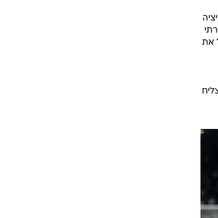
דה. רוקאביציה
רתי
 את
ליח