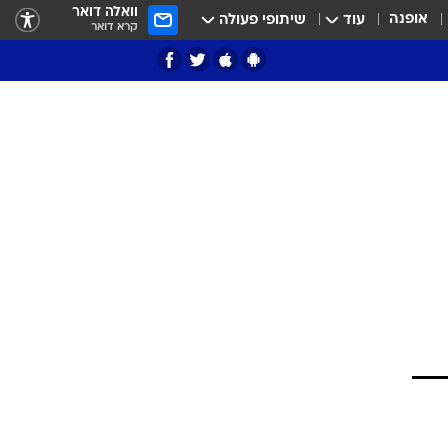
וואלה דואר
אופנה
עוד
שיתופי פעולה
קרא דואר
ציון 3
דאבל דריבל
י