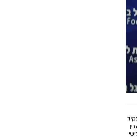
רוגבי וקריקט
גולף
ביליארד
תקצירים
קיד
ין
ישי