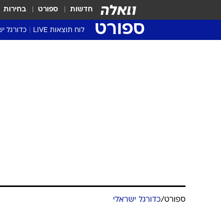
חדשות
ספורט
בחירות
ספורט
לוח תוצאות LIVE
כדורגל יש
ליגת העל Winner
סטט' ליגת
גביע המדי
גביע הטוט
שגרירים
נבחרות י
ליגה לאומ
ליגה א'
ספורט
/
כדורגל ישראלי