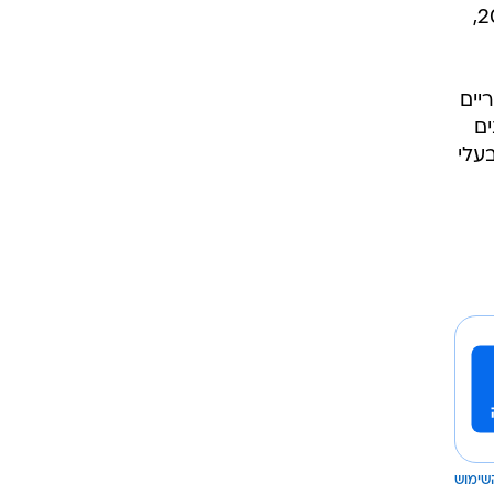
הבא וזוארץ יתמודד על התפקיד מול היו"ר המכהן, אורן חסון. זוארץ כבר שימש בתפקיד ב-2018,
יים
ים
עלי
שימוש