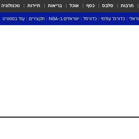
תרבות
סלבס
כסף
אוכל
בריאות
תיירות
טכנולוגיה
ראלי
כדורגל עולמי
כדורסל
ישראלים ב-NBA
תקצירים
עוד בספורט
ליגה אנגלית
ליגת העל
דני אבדיה
מונדיאל 2026
 העל
ליגה ספרדית
דאבל דריבל
NBA
נה
ליגה איטלקית
יורוליג וכדורסל אירופי
טבלאות
ו
ליגה גרמנית
ליגה לאומית
פודקאסטים
ליגה צרפתית
נבחרות ישראל בכדורסל
מסכמים מחזור
שראל
ליגת האלופות
כדורסל נשים
אבא של שבת
ית
הליגה האירופית
מעל הטבעת
דרום אמריקה
סערה בממלכה
טניס
טראש טוק
ספורט אמריקא
פוקר