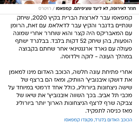
/
חוזר לאירופה, לא ליעד שציפיתם. קמפאסו
רויטרס
קמפאסו עבר לארצות הברית בקיץ 2020, שיחק
שנתיים בדנבר והקיץ עבר לדאלאס. עם זאת, הרומן
עם המאבריקס היה קצר והוא שוחרר אחרי שמונה
הופעות, בהן שיחק 52 דקות בלבד. בבלגרד ישתף
פעולה עם גארד ארגנטינאי אחר שחתם בקבוצה
במהלך העונה - לוקה וילדוסה.
אחרי פתיחת עונה חלשה, הכוכב האדום מינו למאמן
את דושקו איבנוביץ' הוותיק, ומאז הם ברצף של
שישה ניצחונות ביורוליג, כולל אחד דרמטי במיוחד על
מכבי תל אביב. בכך השווה איבנוביץ' את שיאו של
צביקה שרף לרצף הניצחונות הארוך יותר ביורוליג
מאז כניסה לתפקיד.
הכוכב האדום בלגרד
פקונדו קמפאסו