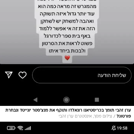
ערן זהבי תומך בכריסטיאנו רונאלדו ותוקף את מנצ'סטר יונייטד ונבחרת
/
פורטוגל
צילום מסך, אינסטגרם ערן זהבי