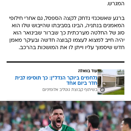
המגרש.
ברגע שאשכנזי נדחק לקצה הספסל, גם אחרי חילופי
המאמנים בנתניה, הבינו בסביבתו שהייבוש שלו הוא
סוג של החלטה מערכתית כך שברור שבינואר הוא
יהיה חייב למצוא לעצמו קבוצה חדשה ובעיקר מאמן
חדש שיסמוך עליו וייתן לו את המושכות בהרכב.
עוד בוואלה
נלחמים ביוקר הנדל"ן: כך תוסיפו לבית
חדר ביום אחד
בשיתוף קבוצת גוטליב אלומיניום