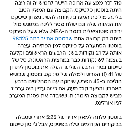
פול חזר מפציעה ארוכה היישר לחמישייה והיריבה
היתה בוסטון סלטיקס, הקבוצה עם המאזן הטוב
בליגה. מוליכת המערב קיוותה להשיג ניצחון שישקם
את הגאווה שלה וגם ישלח מסר לליגה במפגש מול
יריבה פוטנציאלית בגמר ה-NBA. אלא שעל הפרקט
היתה רק קבוצה אחת
שרמסה את יריבתה 98:125
.
בוסטון הסתערה על פיניקס למן הפתיחה, עצרה
אותה על 21 נקודות בשני הרבעים הראשונים וקלעה
בעצמה 69 נקודות כבר במחצית הראשונה. סל של
טייטום בסוף הרבע השלישי העלה את בוסטון ליתרון
של 41 (!) הפרש ולמזלה של פיניקס, בוסטון, שבשיא
הוליכה ב-45 הפרש, שיחקה עם המחליפים ברבע
האחרון והפער קוזז מעט, אם כי זה עדיין היה ערב די
מביש לקבוצה היומרנית, שאיבדה את פסגת המערב
לניו אורלינס.
בוסטון עלתה למאזן אדיר של 5:25 אחרי שסבלה
בביקורים הקודמים שלה בפיניקס, אבל ג'ייסון טייטום