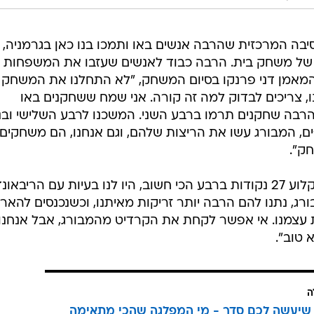
בה המרכזית שהרבה אנשים באו ותמכו בנו כאן בגרמניה,
ה של משחק בית. הרבה כבוד לאנשים שעזבו את המשפחות
המאמן דני פרנקו בסיום המשחק, "לא התחלנו את המשחק ט
, צריכים לבדוק למה זה קורה. אני שמח ששחקנים באו
רבה שחקנים תרמו ברבע השני. המשכנו לרבע השלישי ובני
ופים, המבורג עשו את הריצות שלהם, וגם אנחנו, הם משחקים
חק".
"ברבע הרביעי אי אפשר לתת להם לקלוע 27 נקודות ברבע הכי חשוב, היו לנו בעיות עם הריבא
להמבורג, נתנו להם הרבה יותר זריקות מאיתנו, וכשנכנסים להאר
 עצמנו. אי אפשר לקחת את הקרדיט מהמבורג, אבל אנחנו
 טוב".
ה
שיעשה לכם סדר - מי המפלגה שהכי מתאימה