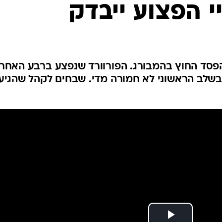
י הפצוע ייבדק
ענפים נוספים
לוח שידורים
החידה של ספור
ארכיון מדורים
כתבו לנו
פסד החוץ בהמבורג. הפורוורד שנפצע ברבע האחרו
שלב הראשוני לא חמורה מדי. שבחים לקהל שהגיע