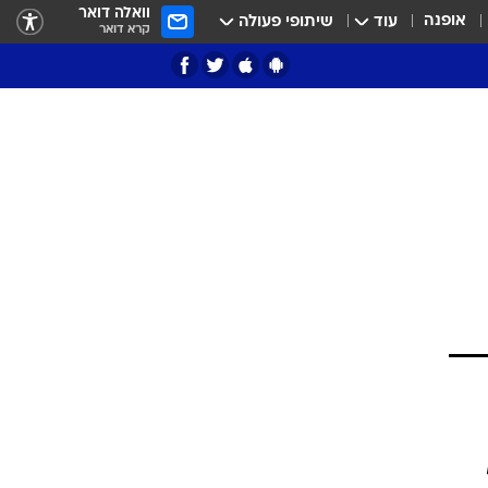
וואלה דואר
אופנה
עוד
שיתופי פעולה
קרא דואר
ציון 3
דאבל דריבל
י