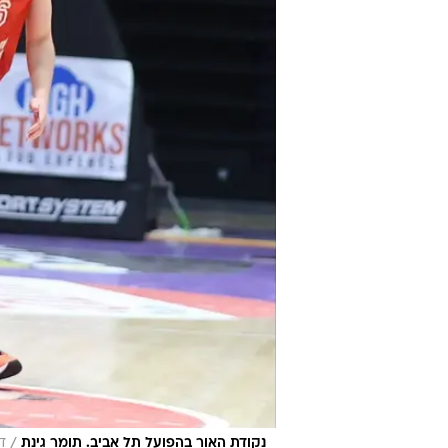
/
נקודת האור בהפועל תל אביב. תומר גינת
דנ