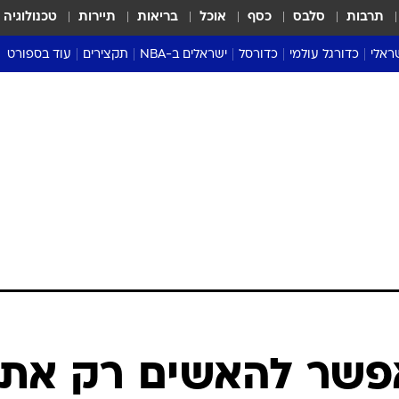
תרבות
סלבס
כסף
אוכל
בריאות
תיירות
טכנולוגיה
ראלי
כדורגל עולמי
כדורסל
ישראלים ב-NBA
תקצירים
עוד בספורט
ליגה אנגלית
ליגת העל
דני אבדיה
מונדיאל 2026
 העל
ליגה ספרדית
דאבל דריבל
NBA
נה
ליגה איטלקית
יורוליג וכדורסל אירופי
טבלאות
ו
ליגה גרמנית
ליגה לאומית
פודקאסטים
ליגה צרפתית
נבחרות ישראל בכדורסל
מסכמים מחזור
שראל
ליגת האלופות
כדורסל נשים
אבא של שבת
ית
הליגה האירופית
מעל הטבעת
דרום אמריקה
סערה בממלכה
טניס
טראש טוק
ספורט אמריקא
אפשר להאשים רק את
פוקר