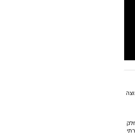
רוגבי וקריקט
גולף
ביליארד
תקצירים
וצה
חלק
תי