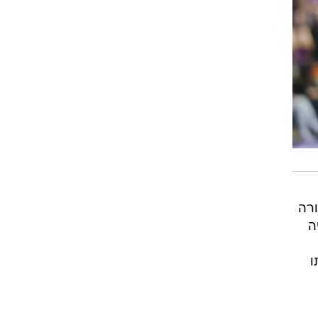
ורה
ה
ו