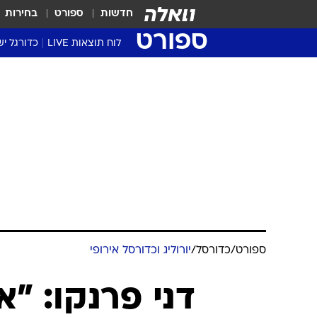
חדשות
ספורט
בחירות
ספורט
לוח תוצאות LIVE
כדורגל יש
ליגת העל Winner
סטט' ליגת
גביע המדי
גביע הטוט
שגרירים
נבחרות י
ליגה לאומ
ליגה א'
ספורט
/
כדורסל
/
יורוליג וכדורסל אירופי
דני פרנקו: "