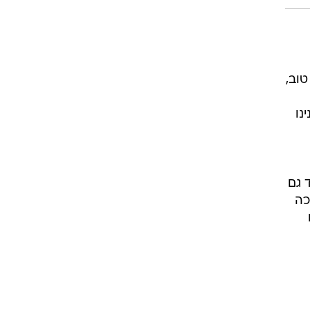
וב,
נו
ונד גם
כה