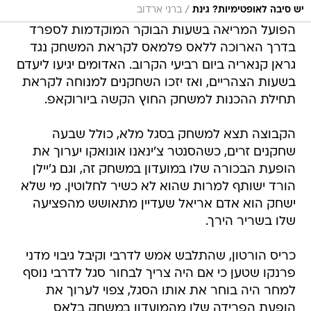
/
יש סיבה לאופטימיות? גינת
ברני ארדוב
הפועל המריאה בשעות הבוקר המוקדמות לספרד
בדרך הארוכה ללאס פלמאס לקראת המשחק נגד
גראן קנאריה ביום רביעי הקרוב. האדומים יגיעו ליעדם
בשעות הצהריים, ואז יזכו השחקנים למנוחה לקראת
תחילת ההכנות למשחק החוץ הקשה ביורוקאפ.
הקבוצה תצא למשחק בסגל מלא, כולל שבעה
שחקנים זרים, כשהסנטר צ'ינאנו אונואקו יערוך את
הופעת הבכורה שלו במועדון במשחק זה, וגם ג'יילן
הורד ישותף למרות שהוא לא כשיר לחלוטין. מי שלא
ישחק הוא אדם אריאל שעדיין מתאושש מהפציעה
שלו בשריר הירך.
כריס הורטון, שהתלבש אמש לדרבי וקיבל גיבוי מדני
פרנקו שטען כי אם היה צריך לבחור סגל לדרבי נוסף
למחר היה בוחר את אותו הסגל, צפוי לערוך את
הופעת הפרידה שלו מהמועדון במשחק בלאס